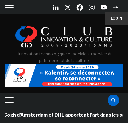
LOGIN
L'innovation technologique et sociale au service du
patrimoine et de la culture
h d’Amsterdam et DHL apportent l’art dans les salles d