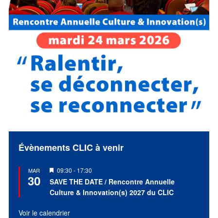
Évènements CLIC à venir
Mis
09:30
-
17:30
MAR
30
en
SAVE THE DATE / Rencontre Annuelle
avant
Culture & Innovation(s) 2027 du CLIC
Voir le calendrier