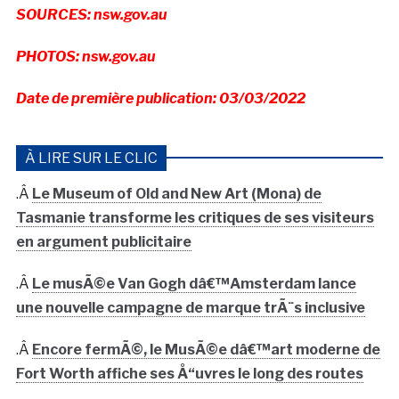
SOURCES: nsw.gov.au
PHOTOS: nsw.gov.au
Date de première publication: 03/03/2022
À LIRE SUR LE CLIC
.Â
Le Museum of Old and New Art (Mona) de
Tasmanie transforme les critiques de ses visiteurs
en argument publicitaire
.Â
Le musÃ©e Van Gogh dâ€™Amsterdam lance
une nouvelle campagne de marque trÃ¨s inclusive
.Â
Encore fermÃ©, le MusÃ©e dâ€™art moderne de
Fort Worth affiche ses Å“uvres le long des routes