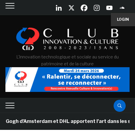
LOGIN
L'innovation technologique et sociale au service du
patrimoine et de la culture
gh d’Amsterdam et DHL apportent l’art dans les salles d