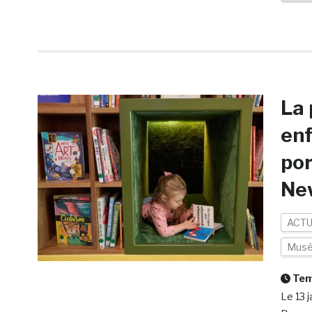
La 
enf
por
Ne
ACTU
Mus
Temp
Le 13 