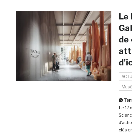
Le 
Gal
de 
att
d’i
ACTU
Mus
Temp
Le 17 
Scienc
d’actio
clés e