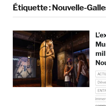
Étiquette :
Nouvelle-Gall
L’e
Mus
mil
Nou
ACTU
Déve
ENTR
immer
comme