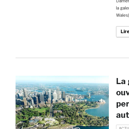
Damer 
la gale
Wales)
Lir
La 
ouv
per
au
ACTU