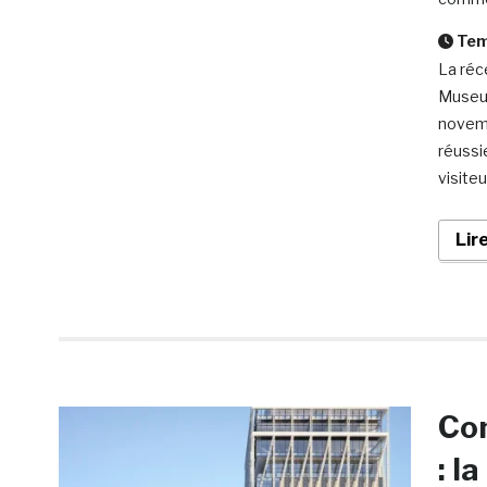
Temp
La réc
Museum
novemb
réussi
visite
Lir
Com
: l