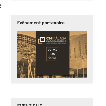
e
Evénement partenaire
-
EVENT CLIC