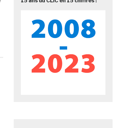
15 ans du CLIC en 15 chiffres !
e