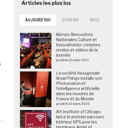
AUJOURD’HUI
SEMAINE
MOIS
8èmes Rencontres
Nationales Culture et
Innovation(s): comptes-
rendus et vidéos de la
journée
posté le 12 mars 2017
e
La société hexagonale
BryanThings installe son
Photomaton et
l’intelligence artificielle
dans les musées de
France et du Monde
posté le 21 mars 2025
Art Institute of Chicago
lance le premier parcours
intérieur GPS pour les
terminaux Apple et