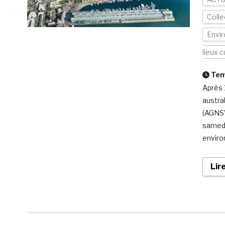
Colle
Envi
lieux c
Temp
Après 
austral
(AGNSW
samedi
enviro
Lir