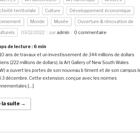
ctivité territoriale
Culture
Développement économique
ronnement
Monde
Musée
Ouverture & rénovation de
ulturels
03/12/2022
par
admin
0 commentaire
s de lecture :
6
min
10 ans de travaux et un investissement de 344 millions de dollars
iens (222 millions de dollars), la Art Gallery of New South Wales
) a ouvert les portes de son nouveau b timent et de son campus l
 3 décembre. Cette extension, conçue avec les normes
nnementales […]
e la suite →