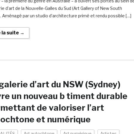
– la première du genre en Australie – a ouvert ses portes au sein d
rie d’art de la Nouvelle-Galles du Sud (Art Gallery of New South
. Aménagé par un studio d’architecture primé et rendu possible […]
e la suite →
galerie d’art du NSW (Sydney)
re un nouveau b timent durable
mettant de valoriser l’art
tochtone et numérique
ALITÉS
Art autochtone
Art numérique
Artistes