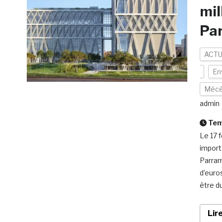
mil
Pa
ACTU
En
Mécé
admin
Temp
Le 17 
import
Parrama
d’euro
être d
Lir