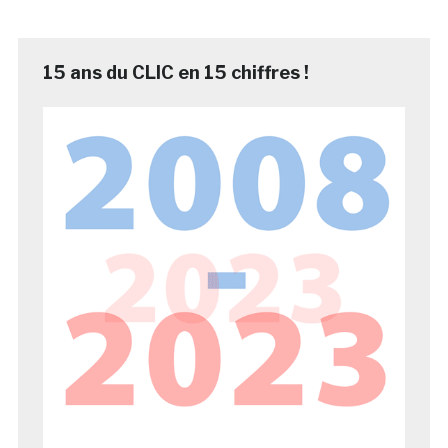
15 ans du CLIC en 15 chiffres !