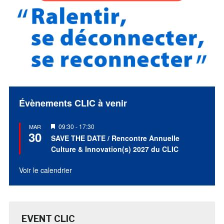
Évènements CLIC à venir
Mis
09:30
-
17:30
MAR
30
en
SAVE THE DATE / Rencontre Annuelle
avant
Culture & Innovation(s) 2027 du CLIC
Voir le calendrier
EVENT CLIC