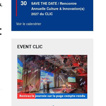
30
en
SAVE THE DATE / Rencontre
N
avant
Annuelle Culture & Innovation(s)
2027 du CLIC
Voir le calendrier
t
EVENT CLIC