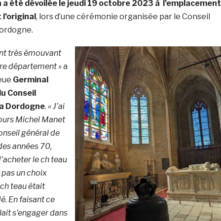
 a été dévoilée le jeudi 19 octobre
2023 à l’emplacement
 l’original
, lors d’une cérémonie organisée par le Conseil
ordogne.
nt très émouvant
tre département »
a
leue
Germinal
du Conseil
la Dordogne
.
« J’ai
ours Michel Manet
onseil général de
 des années 70,
d’acheter le ch teau
t pas un choix
e ch teau était
é. En faisant ce
allait s’engager dans