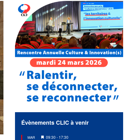
Évènements CLIC à venir
Mis
09:30
-
17:30
MAR