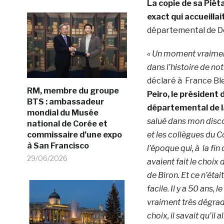
La copie de sa Piéta
exact qui accueillait
départemental de D
« Un moment vraime
dans l’histoire de no
déclaré à France B
RM, membre du groupe
Peiro, le président 
BTS : ambassadeur
départemental de 
mondial du Musée
salué dans mon disc
national de Corée et
commissaire d’une expo
et les collègues du C
à San Francisco
l’époque qui, à la fin
29/06/2026
avaient fait le choix 
de Biron. Et ce n’étai
facile. Il y a 50 ans, l
vraiment très dégrad
choix, il savait qu’il 