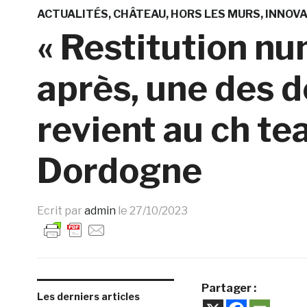
ACTUALITÉS
CHÂTEAU
HORS LES MURS
INNOVA
« Restitution nu
après, une des 
revient au ch te
Dordogne
Ecrit par
admin
le
27/10/2023
Partager :
Les derniers articles