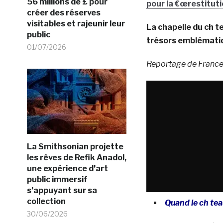
56 millions de £ pour
pour la €œrestitut
créer des réserves
visitables et rajeunir leur
La chapelle du ch t
public
trésors emblématiq
01/07/2026
Reportage de France
La Smithsonian projette
les rêves de Refik Anadol,
une expérience d’art
public immersif
s’appuyant sur sa
collection
Quand le ch te
30/06/2026