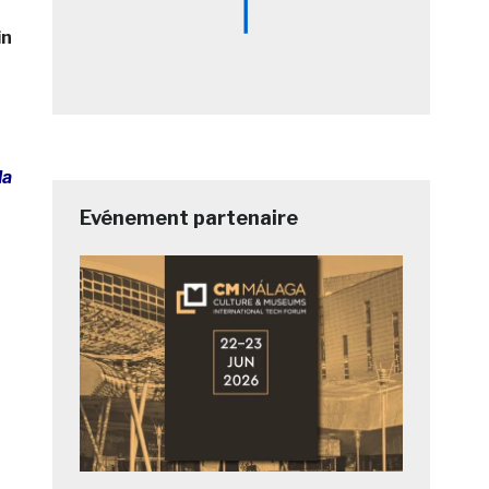
in
la
Evénement partenaire