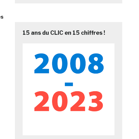
es
15 ans du CLIC en 15 chiffres !