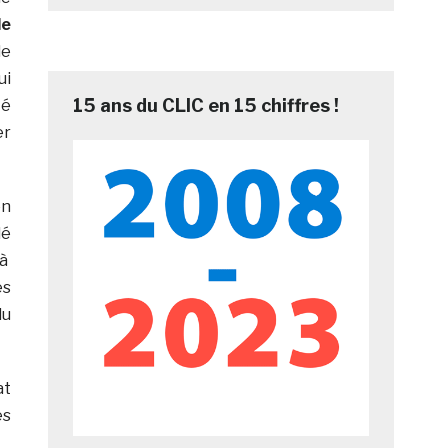
de
de
ui
15 ans du CLIC en 15 chiffres !
té
er
en
dé
 à
es
du
at
es