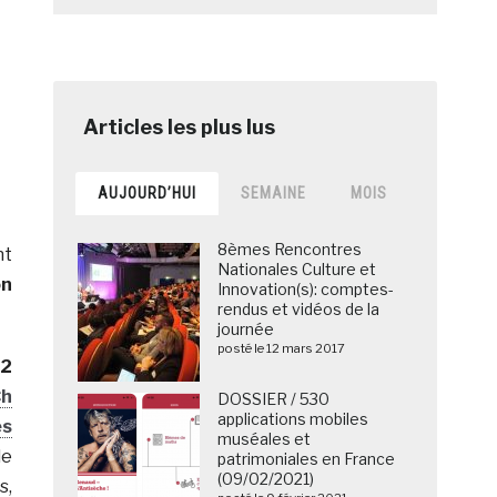
AUJOURD’HUI
SEMAINE
MOIS
8èmes Rencontres
nt
Nationales Culture et
on
Innovation(s): comptes-
rendus et vidéos de la
journée
posté le 12 mars 2017
2
Ch
DOSSIER / 530
applications mobiles
es
muséales et
le
patrimoniales en France
(09/02/2021)
s,