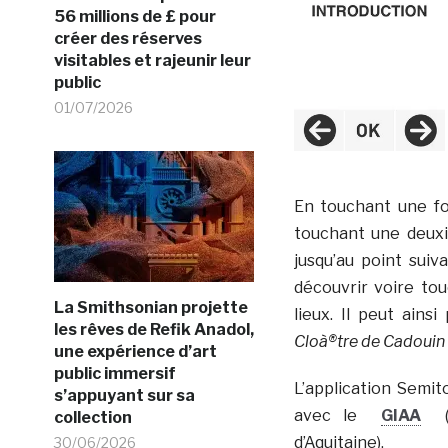
56 millions de £ pour
créer des réserves
visitables et rajeunir leur
public
01/07/2026
En touchant une fois
touchant une deuxiè
jusqu’au point sui
découvrir voire tou
La Smithsonian projette
lieux. Il peut ains
les rêves de Refik Anadol,
Cloà®tre de Cadouin
une expérience d’art
public immersif
L’application Semi
s’appuyant sur sa
avec le
GIAA
(G
collection
d’Aquitaine).
30/06/2026