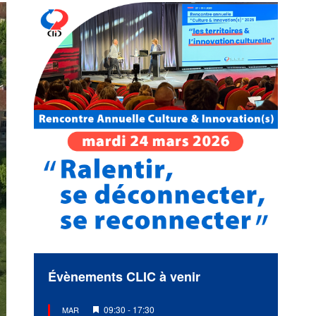
Évènements CLIC à venir
Mis
09:30
-
17:30
MAR