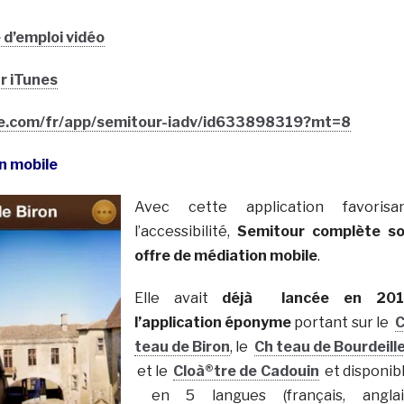
d’emploi vidéo
r iTunes
ple.com/fr/app/semitour-iadv/id633898319?mt=8
n mobile
Avec cette application favorisa
l’accessibilité,
Semitour complète s
offre de médiation mobile
.
Elle avait
déjà lancée en 201
l’application éponyme
portant sur le
teau de Biron
, le
Ch teau de Bourdeill
et le
Cloà®tre de Cadouin
et disponib
en 5 langues (français, anglai