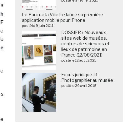
posté le 9 février 2021
La
Ch
Le Parc de la Villette lance sa première
application mobile pour iPhone
SF
posté le 9 juin 2011
me
DOSSIER / Nouveaux
sites web de musées,
du
centres de sciences et
de
lieux de patrimoine en
France (12/08/2021)
posté le 12 août 2021
de
Focus juridique #1:
Photographier au musée
posté le 29 avril 2015
rs
de