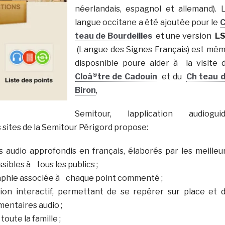
néerlandais, espagnol et allemand). 
langue occitane a été ajoutée pour le
teau de Bourdeilles
et une version
L
(Langue des Signes Français) est mê
disposnible poure aider à la visite 
Cloà®tre de Cadouin
et du
Ch teau 
Biron
,
Semitour, lapplication audiogui
ns sites de la Semitour Périgord propose:
audio approfondis en français, élaborés par les meilleu
sibles à tous les publics ;
aphie associée à chaque point commenté ;
tion interactif, permettant de se repérer sur place et 
entaires audio ;
toute la famille ;