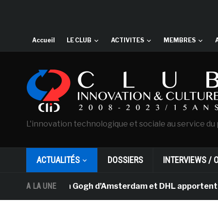
Accueil
LE CLUB
ACTIVITES
MEMBRES
L'innovation technologique et sociale au service du 
ACTUALITÉS
DOSSIERS
INTERVIEWS / 
 musée Van Gogh d’Amsterdam et DHL apportent l’art dans
A LA UNE