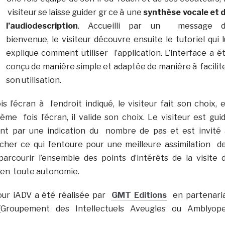
visiteur se laisse guider gr ce à une
synthèse vocale et 
l’audiodescription
. Accueilli par un message 
bienvenue, le visiteur découvre ensuite le tutoriel qui l
explique comment utiliser l’application. L’interface a é
conçu de manière simple et adaptée de manière à facilit
son utilisation.
 l’écran à l’endroit indiqué, le visiteur fait son choix, 
me fois l’écran, il valide son choix. Le visiteur est gui
vant par une indication du nombre de pas et est invité
cher ce qui l’entoure pour une meilleure assimilation d
i parcourir l’ensemble des points d’intérêts de la visite 
en toute autonomie.
tour iADV a été réalisée par
GMT Editions
en partenari
roupement des Intellectuels Aveugles ou Amblyop