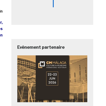
in
r,
es
on
Evénement partenaire