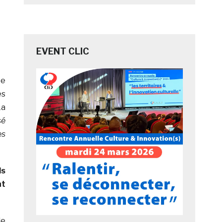
EVENT CLIC
te
es
La
sé
es
ds
nt
le