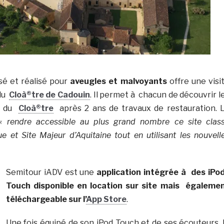
sé et réalisé pour
aveugles et malvoyants
offre une visi
 du
Cloà®tre de Cadouin
. Il permet à chacun de découvrir l
es du
Cloà®tre
après 2 ans de travaux de restauration. 
« rendre accessible au plus grand nombre ce site clas
 et Site Majeur d’Aquitaine tout en utilisant les nouvell
Semitour iADV est une
application intégrée à des iPo
Touch disponible en location sur site mais égaleme
téléchargeable sur l’
App Store
.
Une fois équipé de son iPod Touch et de ses écouteurs, 