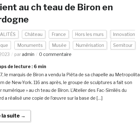
ient au ch teau de Biron en
rdogne
ALITÉS
Château
France
Hors les murs
Innovation
ique
Monuments
Musée
Numérisation
Semitour
/2023
par
admin
0 commentaire
s de lecture :
6
min
7, le marquis de Biron a vendu la Piéta de sa chapelle au Metropolit
 de New-York. 116 ans après, le groupe de sculptures a fait son
r numérique » au ch teau de Biron. L’Atelier des Fac-Similés du
d a réalisé une copie de l’œuvre sur la base de […]
e la suite →