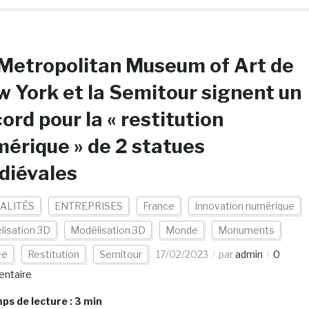
Metropolitan Museum of Art de
 York et la Semitour signent un
ord pour la « restitution
érique » de 2 statues
diévales
ALITÉS
ENTREPRISES
France
Innovation numérique
lisation 3D
Modélisation 3D
Monde
Monuments
ée
Restitution
Semitour
17/02/2023
par
admin
0
ntaire
s de lecture :
3
min