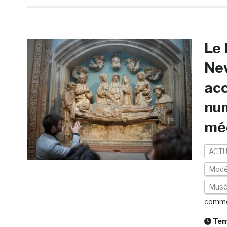
Le 
New
acc
num
mé
ACTU
Modé
Mus
comme
Temp