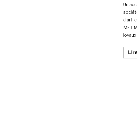
Un acc
sociét
d’art,
MET Mu
joyaux
Lir