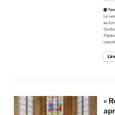
Temp
Le ven
au tom
Dordog
Patrim
reprod
Lir
« R
apr