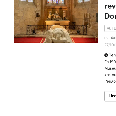
rev
Do
ACTU
numér
27/10
Temp
En 190
Museum
« retou
Périgor
Lir