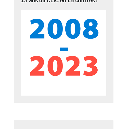
15 ans du CLIC en 15 chiffres !