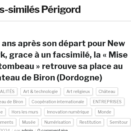
cs-similés Périgord
 ans après son départ pour New
k, grace à un facsimilé, la « Mise
tombeau » retrouve sa place au
teau de Biron (Dordogne)
ALITÉS
Art & technologie
Art religieux
Château
au de Biron
Coopération internationale
ENTREPRISES
ce
Hors les murs
Innovation numérique
Monde
uments
Musée
Numérisation
Restitution
Semitour
/2024
par
admin
0 commentaire