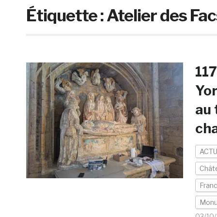
Étiquette :
Atelier des Fa
117
Yor
au 
cha
ACTU
Châte
Fran
Mon
03/10