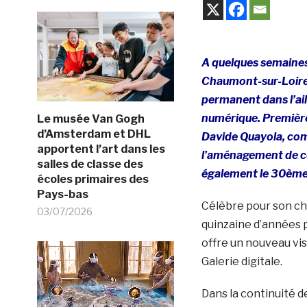
A quelques semaines 
Chaumont-sur-Loire 
permanent dans l’aile
numérique. Première 
Le musée Van Gogh
d’Amsterdam et DHL
Davide Quayola, com
apportent l’art dans les
l’aménagement de c
salles de classe des
également le 30ème a
écoles primaires des
Pays-bas
Célèbre pour son ch 
03/07/2026
quinzaine d’années po
offre un nouveau vis
Galerie digitale.
Dans la continuité d