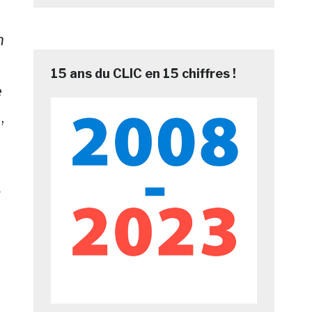
n
15 ans du CLIC en 15 chiffres !
e
,
t