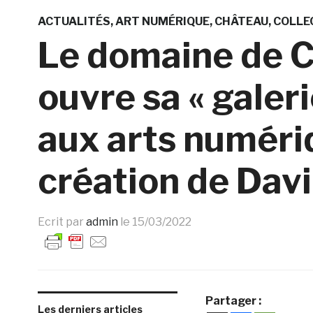
ACTUALITÉS
ART NUMÉRIQUE
CHÂTEAU
COLLE
Le domaine de 
ouvre sa « galeri
aux arts numéri
création de Dav
Ecrit par
admin
le
15/03/2022
Partager :
Les derniers articles