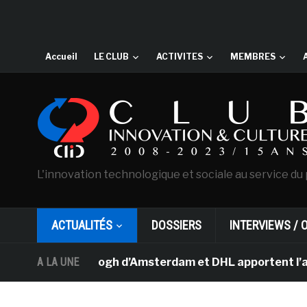
Accueil
LE CLUB
ACTIVITES
MEMBRES
L'innovation technologique et sociale au service du 
ACTUALITÉS
DOSSIERS
INTERVIEWS / 
sée Van Gogh d’Amsterdam et DHL apportent l’art dans le
A LA UNE