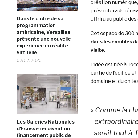
création numérique,
présentera dorénava
Dans le cadre de sa
offrira au public de
programmation
américaine, Versailles
Cet espace de 300 
présente une nouvelle
dans les combles de 
expérience en réalité
visite.
virtuelle
02/07/2026
L’idée est née à l’o
partie de l’édifice e
domaine et du ch te
«
Comme la char
extraordinaire
Les Galeries Nationales
d’Ecosse recoivent un
serait tout à
financement public de