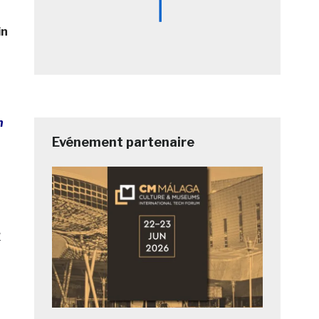
in
n
Evénement partenaire
e