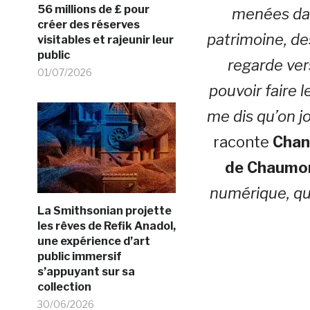
56 millions de £ pour
menées dan
créer des réserves
patrimoine, de
visitables et rajeunir leur
public
regarde ver
01/07/2026
pouvoir faire l
me dis qu’on j
raconte
Chan
de Chaumon
numérique, qua
La Smithsonian projette
les rêves de Refik Anadol,
une expérience d’art
public immersif
s’appuyant sur sa
collection
30/06/2026