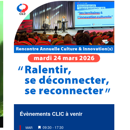
Évènements CLIC à venir
Mis
09:30
-
17:30
MAR