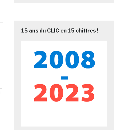
15 ans du CLIC en 15 chiffres !
t