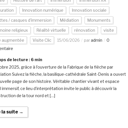
ire
Histoire de l'art
Immersion
Immersion XR
uration
Innovation numérique
Innovation sociale
tes / casques d'immersion
Médiation
Monuments
moine religieux
Réalité virtuelle
rénovation
visite
te augmentée
Visite Clic
15/06/2026
par
admin
0
ntaire
s de lecture :
6
min
obre 2025, grâce à l’ouverture de la Fabrique de la flèche par
iation Suivez la flèche, la basilique-cathédrale Saint-Denis a ouvert
uvelle page de son histoire. Véritable chantier vivant et espace
immersif, ce lieu d’interprétation invite le public à découvrir la
ruction de la tour nord et […]
e la suite →