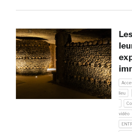
Les
leu
exp
im
Acces
lieu
Col
vidéo
ENTR