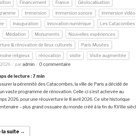
ition
Financement
France
Géolocalisation
gramme
Immersion
Immersion sonore
Immersion vidéo
ée
Inauguration
Innovation numérique
Les Catacombes
Médiation
Monuments
Nouvelles expériences
ture & rénovation de lieux culturels
Paris Musées
moine religieux
rénovation
visite
Visite augmentée
/2026
par
admin
0 commentaire
s de lecture :
7
min
ssurer la pérennité des Catacombes, la ville de Paris a décidé de
 un vaste programme de rénovation. Celle-ci s’est achevée au
mps 2026, pour une réouverture le 8 avril 2026. Ce site historique
entenaire – plus grand ossuaire du monde créé à la fin du XVIIIe sièc
e la suite →