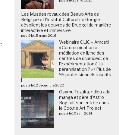
posté le 23 mai 2021
Les Musées royaux des Beaux-Arts de
Belgique et l’Institut Culturel de Google
dévoilent les oeuvres de Bruegel de manière
interactive et immersive
posté le 15 mars 2016
Webinaire CLIC – Amcsti :
t
« Communication et
médiation en ligne des
centres de sciences : de
l’expérimentation à la
pérennisation ? » / Plus de
95 professionnels inscrits
!
posté le 12 décembre 2022
Osamu Tezuka, « dieu » du
manga et père d’Astro
Boy, fait son entrée dans
le Google Art Project
posté le 10 avril 2014