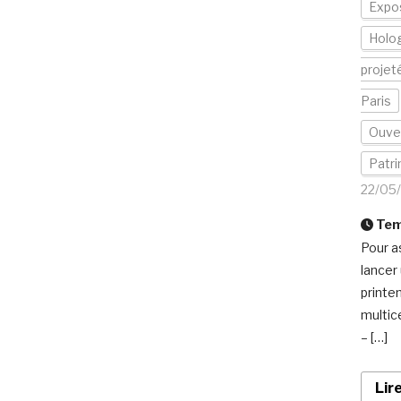
Expos
Holo
projet
Paris
Ouver
Patri
22/05
Temp
Pour a
lancer
printe
multic
– […]
Lir