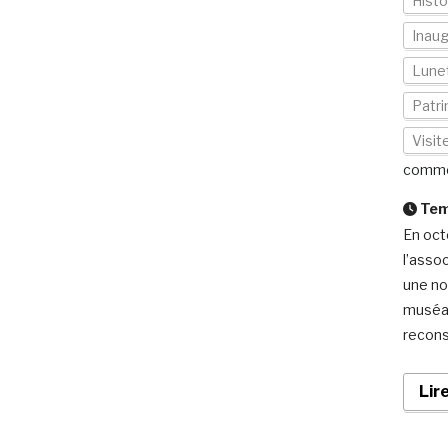
Histo
Inaug
Lunet
Patri
Visi
comme
Temp
En oct
l’assoc
une no
muséal 
reconst
Lir