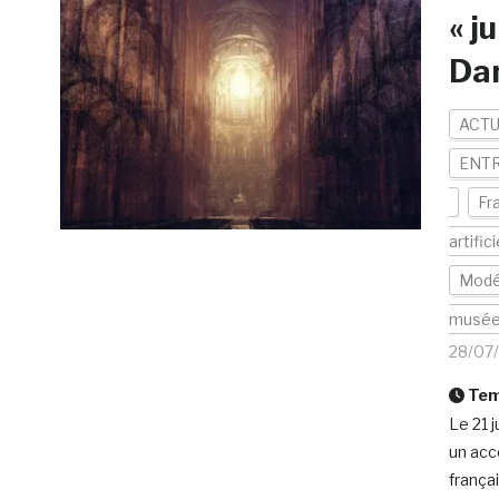
« j
Da
ACTU
ENTR
Fr
artifici
Modé
musé
28/07
Temp
Le 21 
un acc
frança