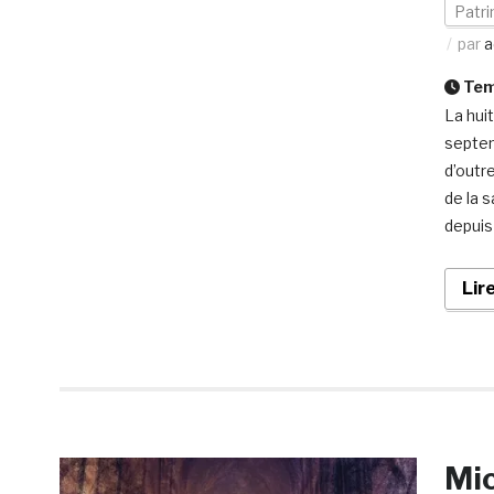
Patri
par
a
Temp
La huit
septem
d’outr
de la 
depuis 
Lir
Mic