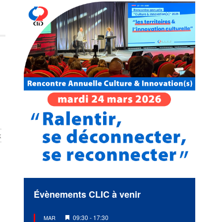
x
Évènements CLIC à venir
Mis
09:30
-
17:30
MAR