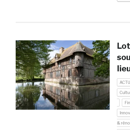
Lot
sou
lie
ACTU
Cultu
Fi
Innov
& réno