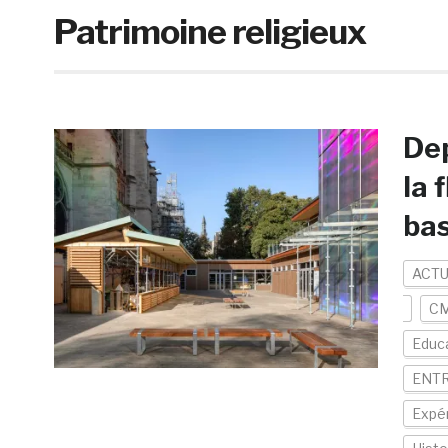
Patrimoine religieux
Dep
la 
bas
ACTU
C
Educ
ENTR
Expér