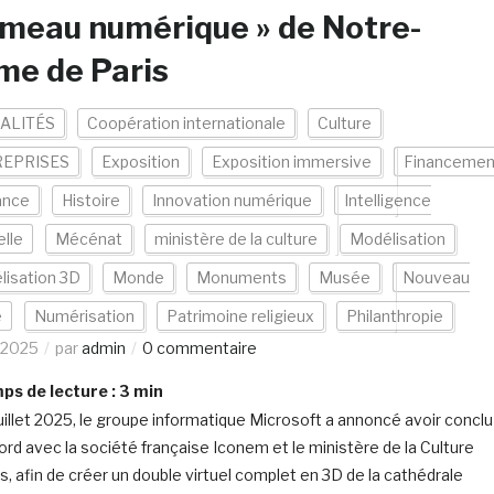
umeau numérique » de Notre-
me de Paris
ALITÉS
Coopération internationale
Culture
EPRISES
Exposition
Exposition immersive
Financemen
ance
Histoire
Innovation numérique
Intelligence
elle
Mécénat
ministère de la culture
Modélisation
lisation 3D
Monde
Monuments
Musée
Nouveau
e
Numérisation
Patrimoine religieux
Philanthropie
/2025
par
admin
0 commentaire
s de lecture :
3
min
juillet 2025, le groupe informatique Microsoft a annoncé avoir conclu
ord avec la société française Iconem et le ministère de la Culture
is, afin de créer un double virtuel complet en 3D de la cathédrale