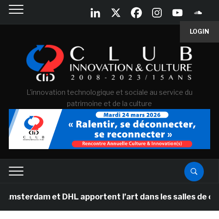
LOGIN
L'innovation technologique et sociale au service du
patrimoine et de la culture
 et DHL apportent l’art dans les salles de classe des é