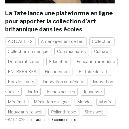
La Tate lance une plateforme en ligne
pour apporter la collection d’art
britannique dans les écoles
ACTUALITÉS
Aménagement de lieu
Collection
Collection numérique
Communautés
Culture
Démocratisation
Education
Education artistique
ENTREPRISES
Financement
Histoire de l'art
Hors les murs
Innovation numérique
Innovation
sociale
Jardin
Jeunes adultes
Jeunesse
Mécénat
Médiation en ligne
Monde
Musée
Nouveau site web
Philanthropie
Sites web
08/10/2025
par
admin
0 commentaire