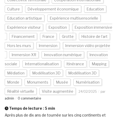
Culture
Développement économique
Education
Education artistique
Expérience multisensorielle
Expérience visiteur
Exposition
Exposition immersive
Financement
France
Grotte
Histoire de l'art
Hors les murs
Immersion
Immersion vidéo projetée
Immersion XR
Innovation numérique
Innovation
sociale
Internationalisation
Itinérance
Mapping
Médiation
Modélisation 3D
Modélisation 3D
Monde
Monuments
Musée
Numérisation
Réalité virtuelle
Visite augmentée
24/02/2025
par
admin
0 commentaire
Temps de lecture :
5
min
Après plus de dix ans de tournée sur les cinq continents et