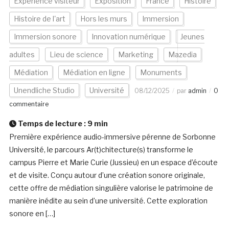
Expérience visiteur
Exposition
France
Histoire
Histoire de l'art
Hors les murs
Immersion
Immersion sonore
Innovation numérique
Jeunes
adultes
Lieu de science
Marketing
Mazedia
Médiation
Médiation en ligne
Monuments
Unendliche Studio
Université
08/12/2025
par
admin
0
commentaire
Temps de lecture :
9
min
Première expérience audio-immersive pérenne de Sorbonne
Université, le parcours Ar(t)chitecture(s) transforme le
campus Pierre et Marie Curie (Jussieu) en un espace d’écoute
et de visite. Conçu autour d’une création sonore originale,
cette offre de médiation singulière valorise le patrimoine de
manière inédite au sein d’une université. Cette exploration
sonore en […]