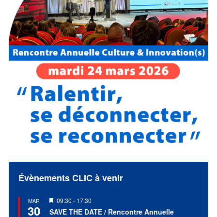
Évènements CLIC à venir
Mis
09:30
-
17:30
MAR
30
en
SAVE THE DATE / Rencontre Annuelle
avant