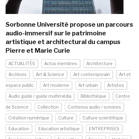
Sorbonne Université propose un parcours
audio-immersif sur le patrimoine
artistique et architectural du campus
Pierre et Marie Curie
ACTUALITÉS
Actus membres
Architecture
Archives
Art & Science
Art contemporain
Art et
espace public
Art moderne
Art urbain
Artistes
Audio guide / guide multimédia
Bibliothèque
Centre
de Science
Collection
Contenus audio / sonores
Création numérique
Culture
Culture scientifique
Education
Education artistique
ENTREPRISES