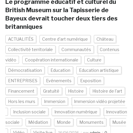
Le programme éducatif et culturel du
British Museum sur la Tapisserie de
Bayeux devrait toucher deux tiers des
britanniques
ACTUALITÉS
Centre d'art numérique
Château
Collectivité territoriale
Communautés
Contenus
vidéo
Coopération internationale
Culture
Démocratisation
Education
Education artistique
ENTREPRISES
Evénements
Exposition
Financement
Gratuité
Histoire
Histoire de l'art
Hors les murs
Immersion
Immersion vidéo projetée
Inclusion sociale
Innovation numérique
Innovation
sociale
Médiation
Monde
Monuments
Musée
Vidéo
Visite live
16/06/2026
par
admin
0