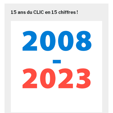
15 ans du CLIC en 15 chiffres !