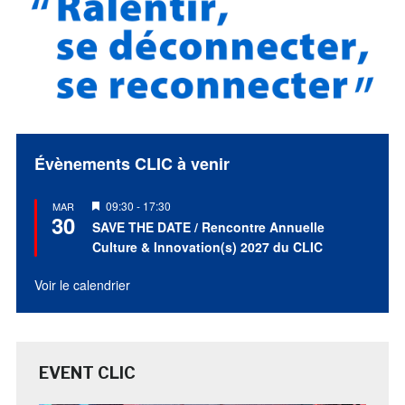
Évènements CLIC à venir
Mis
09:30
-
17:30
MAR
30
en
SAVE THE DATE / Rencontre Annuelle
avant
Culture & Innovation(s) 2027 du CLIC
Voir le calendrier
EVENT CLIC