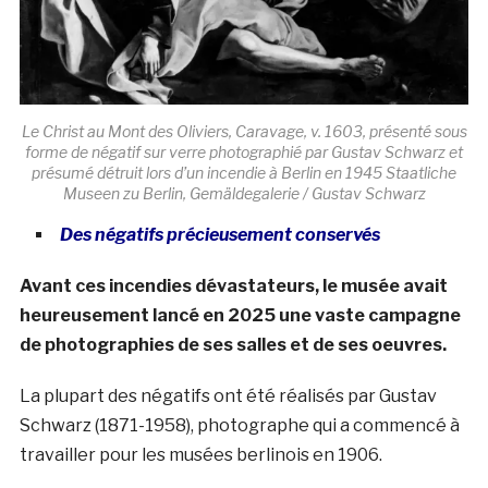
Le Christ au Mont des Oliviers, Caravage, v. 1603, présenté sous
forme de négatif sur verre photographié par Gustav Schwarz et
présumé détruit lors d’un incendie à Berlin en 1945 Staatliche
Museen zu Berlin, Gemäldegalerie / Gustav Schwarz
Des négatifs précieusement conservés
Avant ces incendies dévastateurs, le musée avait
heureusement lancé en 2025 une vaste campagne
de photographies de ses salles et de ses oeuvres.
La plupart des négatifs ont été réalisés par Gustav
Schwarz (1871-1958), photographe qui a commencé à
travailler pour les musées berlinois en 1906.