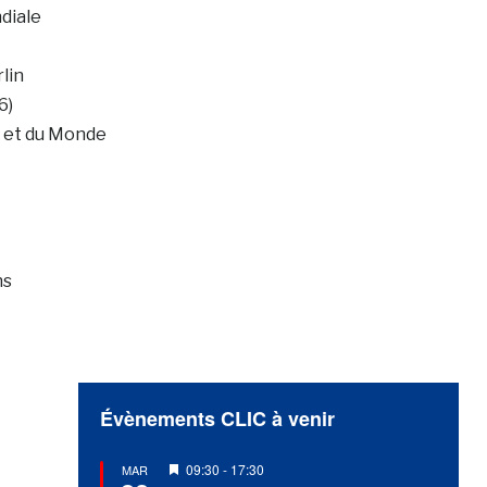
diale
lin
6)
e et du Monde
ns
Évènements CLIC à venir
Mis
09:30
-
17:30
MAR
en