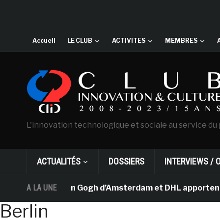
Accueil
LE CLUB
ACTIVITES
MEMBRES
L'innovation technologique et sociale au service du 
ACTUALITÉS
DOSSIERS
INTERVIEWS / 
Le musée Van Gogh d’Amsterdam et DHL apportent l’art da
A LA UNE
Berlin