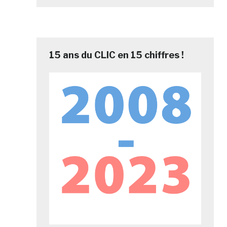
15 ans du CLIC en 15 chiffres !