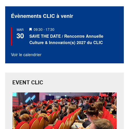
Évènements CLIC à venir
Mis
09:30
-
17:30
MAR
30
en
SAVE THE DATE / Rencontre Annuelle
avant
Culture & Innovation(s) 2027 du CLIC
Voir le calendrier
EVENT CLIC