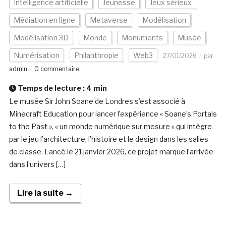
Intelligence artificielle
Jeunesse
Jeux sérieux
Médiation en ligne
Metaverse
Modélisation
Modélisation 3D
Monde
Monuments
Musée
Numérisation
Philanthropie
Web3
27/01/2026
par
admin
0 commentaire
Temps de lecture :
4
min
Le musée Sir John Soane de Londres s’est associé à
Minecraft Education pour lancer l’expérience « Soane’s Portals
to the Past », « un monde numérique sur mesure » qui intègre
par le jeu l’architecture, l’histoire et le design dans les salles
de classe. Lancé le 21 janvier 2026, ce projet marque l’arrivée
dans l’univers […]
Lire la suite →