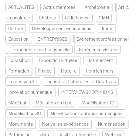
ACTUALITÉS
Actus membres
Archéologie
Art &
technologie
Château
CLIC France
CMN
Culture
Développement économique
drone
Education
ENTREPRISES
Evènement professionnel
Expérience multisensorielle
Expérience visiteur
Exposition
Exposition virtuelle
Financement
Formation
France
Histoire
Hors les murs
Impression 3D
Industries Culturelles et Créatives
Innovation numérique
INTERVIEWS / OPINIONS
Mécénat
Médiation en ligne
Modélisation 3D
Modélisation 3D
Monétisation contenus numériques
Monuments
Nouvelles expériences
Numérisation
Patrimoine
visite
Visite augmentée
Webinar