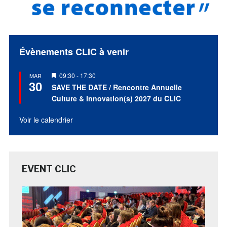
Évènements CLIC à venir
Mis
09:30
-
17:30
MAR
30
en
SAVE THE DATE / Rencontre Annuelle
avant
Culture & Innovation(s) 2027 du CLIC
Voir le calendrier
EVENT CLIC