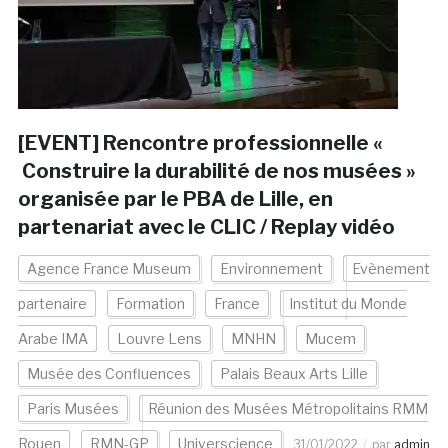
[EVENT] Rencontre professionnelle «
Construire la durabilité de nos musées »
organisée par le PBA de Lille, en
partenariat avec le CLIC / Replay vidéo
Agence France Museum
Environnement
Evènement
partenaire
Formation
France
Institut du Monde
Arabe IMA
Louvre Lens
MNHN
Mucem
Musée des Confluences
Palais Beaux Arts Lille
Paris Musées
Réunion des Musées Métropolitains RMM
Rouen
RMN-GP
Universcience
31/01/2022
par
admin