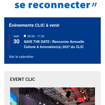
Évènements CLIC à venir
Mis
09:30
-
17:30
MAR
30
en
SAVE THE DATE / Rencontre Annuelle
avant
Culture & Innovation(s) 2027 du CLIC
Voir le calendrier
EVENT CLIC