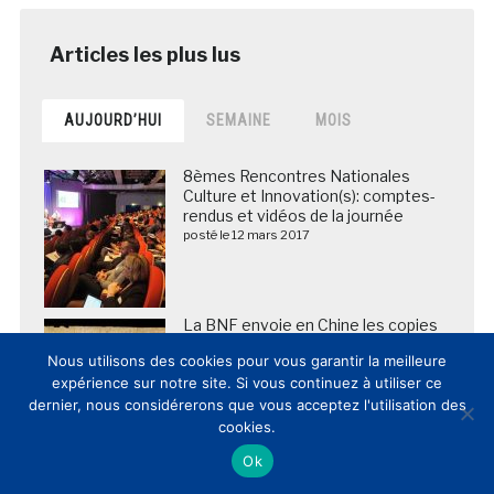
AUJOURD’HUI
SEMAINE
MOIS
8èmes Rencontres Nationales
Culture et Innovation(s): comptes-
rendus et vidéos de la journée
posté le 12 mars 2017
La BNF envoie en Chine les copies
numériques de plus de 5 000
Nous utilisons des cookies pour vous garantir la meilleure
manuscrits des grottes de
expérience sur notre site. Si vous continuez à utiliser ce
Dunhuang
posté le 25 mars 2018
dernier, nous considérerons que vous acceptez l'utilisation des
cookies.
Ok
L’innovation dans les musées et
lieux de patrimoine en France et