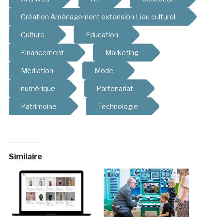
Création Aménagement extension Lieu culturel
Culture
Education
Financement
Marketing
Médiation
Mode
numérique
Partenariat
Patrimoine
Technologie
Similaire