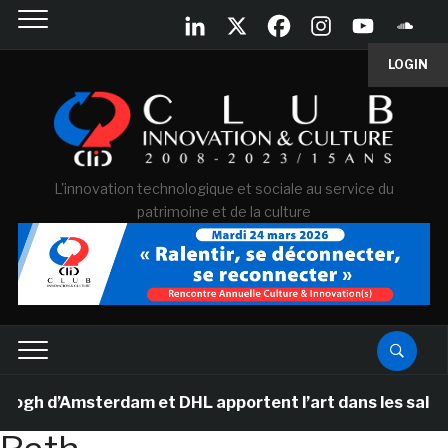
LOGIN
L'innovation technologique et sociale au service du
patrimoine et de la culture
h d’Amsterdam et DHL apportent l’art dans les salles de