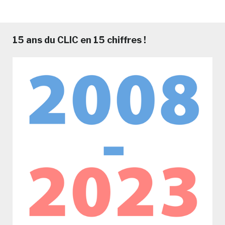
15 ans du CLIC en 15 chiffres !