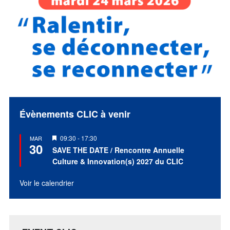
Évènements CLIC à venir
Mis
09:30
-
17:30
MAR
30
en
SAVE THE DATE / Rencontre Annuelle
avant
Culture & Innovation(s) 2027 du CLIC
Voir le calendrier