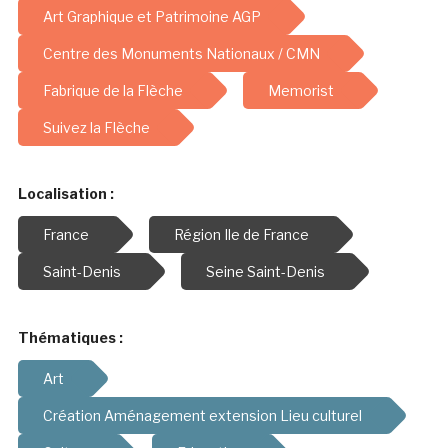
Art Graphique et Patrimoine AGP
Centre des Monuments Nationaux / CMN
Fabrique de la Flèche
Memorist
Suivez la Flèche
Localisation :
France
Région Ile de France
Saint-Denis
Seine Saint-Denis
Thématiques :
Art
Création Aménagement extension Lieu culturel