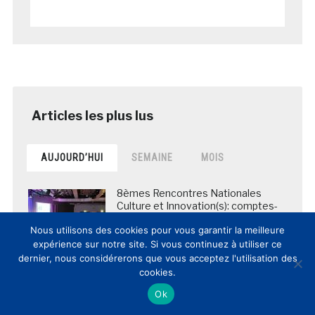
AUJOURD’HUI
SEMAINE
MOIS
8èmes Rencontres Nationales
Culture et Innovation(s): comptes-
rendus et vidéos de la journée
Nous utilisons des cookies pour vous garantir la meilleure
posté le 12 mars 2017
expérience sur notre site. Si vous continuez à utiliser ce
dernier, nous considérerons que vous acceptez l'utilisation des
cookies.
La BNF envoie en Chine les copies
Ok
numériques de plus de 5 000
manuscrits des grottes de