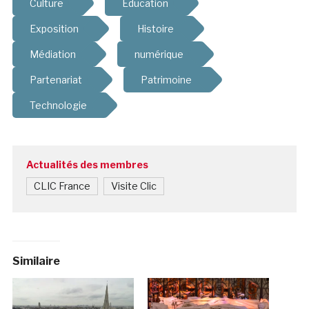
Culture
Education
Exposition
Histoire
Médiation
numérique
Partenariat
Patrimoine
Technologie
Actualités des membres
CLIC France
Visite Clic
Similaire