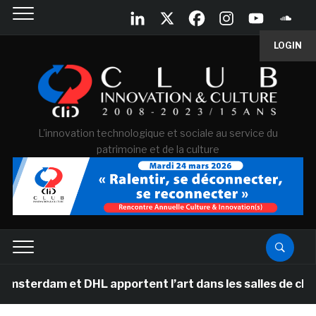
LOGIN
L'innovation technologique et sociale au service du
patrimoine et de la culture
 et DHL apportent l’art dans les salles de classe des é