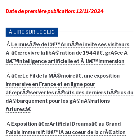
Date de première publication: 12/11/2024
À LIRE SUR LE CLIC
.Â
Le musÃ©e de lâ€™ArmÃ©e invite ses visiteurs
Ã â€œrevivre la libÃ©ration de 1944â€, grÃ¢ce Ã
lâ€™intelligence artificielle et Ã lâ€™immersion
.Â
â€œLe Fil de la MÃ©moireâ€, une exposition
immersive en France et en ligne pour
â€œprÃ©server les rÃ©cits des derniers hÃ©ros du
dÃ©barquement pour les gÃ©nÃ©rations
futuresâ€
.Â
Exposition â€œArtificial Dreamsâ€ au Grand
Palais Immersif: lâ€™IA au coeur de la crÃ©ation