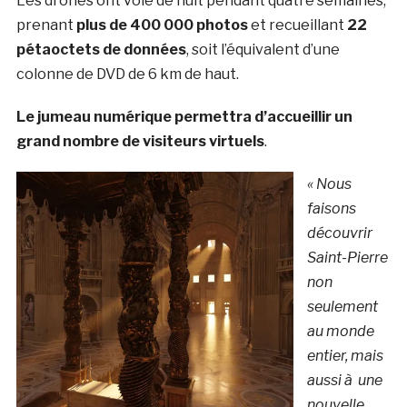
Les drones ont volé de nuit pendant quatre semaines,
prenant
plus de 400 000 photos
et recueillant
22
pétaoctets de données
, soit l’équivalent d’une
colonne de DVD de 6 km de haut.
Le jumeau numérique permettra d’accueillir un
grand nombre de visiteurs virtuels
.
« Nous
faisons
découvrir
Saint-Pierre
non
seulement
au monde
entier, mais
aussi à une
nouvelle