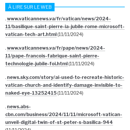
À LIRE SUR LE WEB
.
www.vaticannews.va/fr/vatican/news/2024-
11/basilique-saint-pierre-ia-jubile-rome-microsoft-
vatican-tech-art.html
(11/11/2024)
.
www.vaticannews.va/fr/pape/news/2024-
11/pape-francois-fabrique-saint-pierre-
technologie-jubile-foi.html
(11/11/2024)
.
news.sky.com/story/ai-used-to-recreate-historic-
vatican-church-and-identify-damage-invisible-to-
naked-eye-13252415
(11/11/2024)
.
news.abs-
cbn.com/business/2024/11/11/microsoft-vatican-
unveil-digital-twin-of-st-peter-s-basilica-944