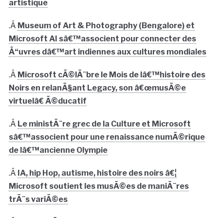
artistique
.Â
Museum of Art & Photography (Bengalore) et
Microsoft AI sâ€™associent pour connecter des
Å“uvres dâ€™art indiennes aux cultures mondiales
.Â
Microsoft cÃ©lÃ¨bre le Mois de lâ€™histoire des
Noirs en relanÃ§ant Legacy, son â€œmusÃ©e
virtuelâ€ Ã©ducatif
.Â
Le ministÃ¨re grec de la Culture et Microsoft
sâ€™associent pour une renaissance numÃ©rique
de lâ€™ancienne Olympie
.Â
IA, hip Hop, autisme, histoire des noirs â€¦
Microsoft soutient les musÃ©es de maniÃ¨res
trÃ¨s variÃ©es