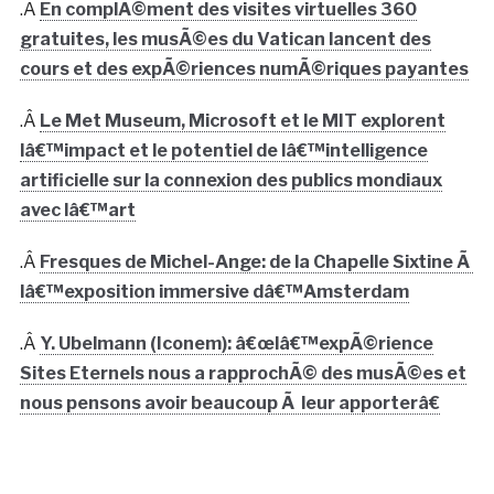
.Â
En complÃ©ment des visites virtuelles 360
gratuites, les musÃ©es du Vatican lancent des
cours et des expÃ©riences numÃ©riques payantes
.Â
Le Met Museum, Microsoft et le MIT explorent
lâ€™impact et le potentiel de lâ€™intelligence
artificielle sur la connexion des publics mondiaux
avec lâ€™art
.Â
Fresques de Michel-Ange: de la Chapelle Sixtine Ã
lâ€™exposition immersive dâ€™Amsterdam
.Â
Y. Ubelmann (Iconem): â€œlâ€™expÃ©rience
Sites Eternels nous a rapprochÃ© des musÃ©es et
nous pensons avoir beaucoup Ã leur apporterâ€