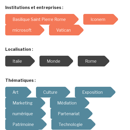
Institutions et entreprises :
Basilique Saint Pierre Rome
Iconem
microsoft
Vatican
Localisation :
Italie
Monde
Rome
Thématiques :
Art
Culture
Exposition
Marketing
Médiation
numérique
Partenariat
Patrimoine
Technologie