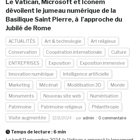
Le Vatican, Microsoft et Iconem
dévoilent le jumeau numérique de la
Basilique Saint Pierre, à l’approche du
Jubilé de Rome
ACTUALITÉS
Art & technologie
Art religieux
Conservation
Coopération internationale
Culture
ENTREPRISES
Exposition
Exposition immersive
Innovation numérique
Intelligence artificielle
Marketing
Mécénat
Modélisation 3D
Monde
Monuments
Nouveau site web
Numérisation
Patrimoine
Patrimoine religieux
Philanthropie
Visite augmentée
12/11/2024
par
admin
0 commentaire
Temps de lecture :
6
min
Le lundi 11 novembre 2024, le Vatican a annoncé le lancement