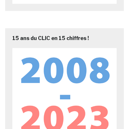
15 ans du CLIC en 15 chiffres !