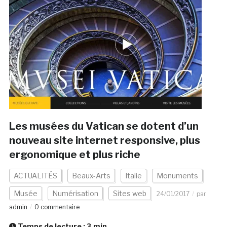
Les musées du Vatican se dotent d’un
nouveau site internet responsive, plus
ergonomique et plus riche
ACTUALITÉS
Beaux-Arts
Italie
Monuments
Musée
Numérisation
Sites web
24/01/2017
par
admin
0 commentaire
Temps de lecture :
3
min