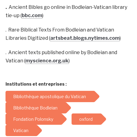
.
Ancient Bibles go online in Bodleian-Vatican library
tie-up (
bbc.com
)
. Rare Biblical Texts From Bodleian and Vatican
Libraries Digitized (
artsbeat.blogs.nytimes.com
)
. Ancient texts published online by Bodleian and
Vatican (
myscience.org.uk
)
Institutions et entreprises :
Bibliothèque apostolique du Vatican
Bibliothèque Bodleian
Fondation Polonsky
oxford
Vatican