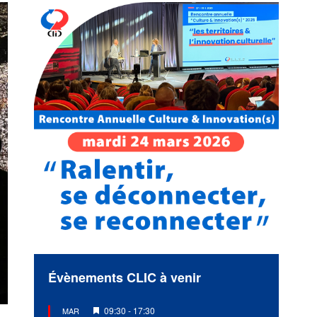
Évènements CLIC à venir
Mis
09:30
-
17:30
MAR