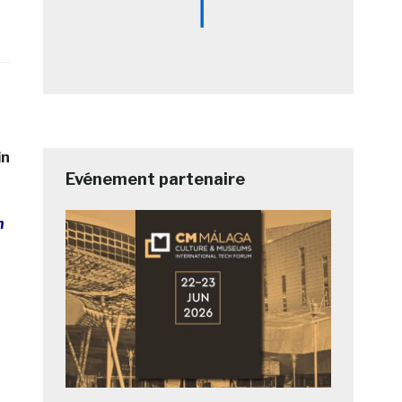
in
Evénement partenaire
n