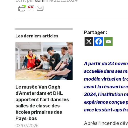
Ecrit par
admin
le
22/11/2024
Partager :
Les derniers articles
A partir du 23 nove
accueille dans ses m
modèle virtuel en t
avant la réouvertur
Le musée Van Gogh
d’Amsterdam et DHL
2024, l’institution 
apportent l’art dans les
expérience conçue pa
salles de classe des
avec les start-ups f
écoles primaires des
Pays-bas
Après l’incendie déva
03/07/2026