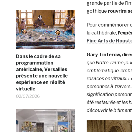
grande partie de l’i
gothique
rouvrira s
Pour commémorer ce
la cathédrale,
l’exp
Fine Arts de Houst
Gary Tinterow, dir
Dans le cadre de sa
que Notre-Dame joue 
programmation
américaine, Versailles
emblématique, emblé
présente une nouvelle
rosaces en vitraux. Lo
expérience en réalité
personnes à travers 
virtuelle
signification personn
02/07/2026
été restaurée et les
découvrir le b timent