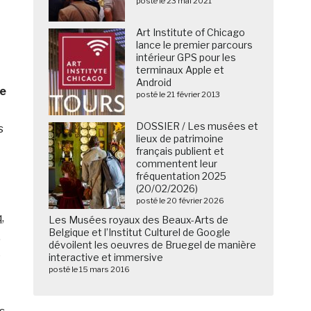
posté le 23 mai 2021
Art Institute of Chicago
lance le premier parcours
intérieur GPS pour les
terminaux Apple et
Android
e
posté le 21 février 2013
DOSSIER / Les musées et
s
lieux de patrimoine
français publient et
commentent leur
fréquentation 2025
(20/02/2026)
posté le 20 février 2026
,
Les Musées royaux des Beaux-Arts de
Belgique et l’Institut Culturel de Google
,
dévoilent les oeuvres de Bruegel de manière
e
interactive et immersive
posté le 15 mars 2016