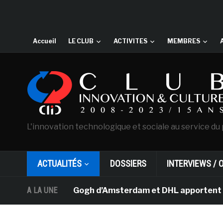
Accueil
LE CLUB
ACTIVITES
MEMBRES
L'innovation technologique et sociale au service du 
ACTUALITÉS
DOSSIERS
INTERVIEWS / 
usée Van Gogh d’Amsterdam et DHL apportent l’art dans l
A LA UNE