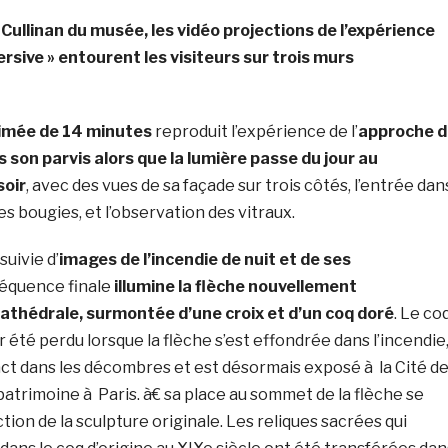
 Cullinan du musée, les vidéo projections de l’expérience
ive » entourent les visiteurs sur trois murs
imée de 14 minutes
reproduit l’expérience de l’
approche d
 son parvis alors que la lumière passe du jour au
soir
, avec des vues de sa façade sur trois côtés, l’entrée dan
des bougies, et l’observation des vitraux.
uivie d’
images de l’incendie de nuit et de ses
séquence finale
illumine la flèche nouvellement
cathédrale, surmontée d’une croix et d’un coq doré
. Le coq
r été perdu lorsque la flèche s’est effondrée dans l’incendie
act dans les décombres et est désormais exposé à la Cité d
 patrimoine à Paris. à€ sa place au sommet de la flèche se
ion de la sculpture originale. Les reliques sacrées qui