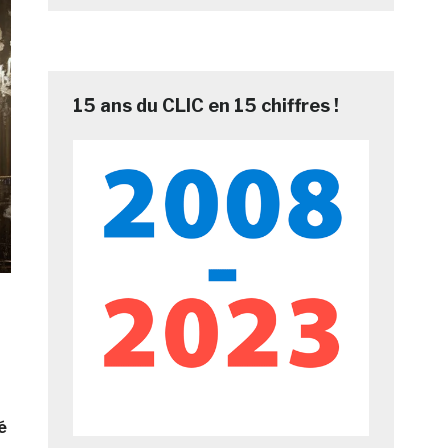
15 ans du CLIC en 15 chiffres !
é