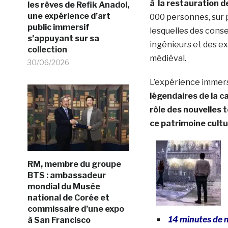
à la restauration 
les rêves de Refik Anadol,
une expérience d’art
000 personnes, sur p
public immersif
lesquelles des conse
s’appuyant sur sa
ingénieurs et des ex
collection
médiéval.
30/06/2026
L’expérience immers
légendaires de la c
rôle des nouvelles 
ce patrimoine cultu
RM, membre du groupe
BTS : ambassadeur
mondial du Musée
national de Corée et
commissaire d’une expo
14 minutes de 
à San Francisco