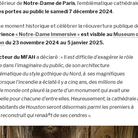
ntérieur de
Notre-Dame de Paris
, l’emblématique cathédral
es portes au public le samedi 7 décembre 2024
.
 moment historique et célébrer la réouverture publique d
érience
« Notre-Dame Immersive »
est visible au
Museum o
on
du 23 novembre 2024 au 5 janvier 2025.
ecteur du MFAH
a déclaré :
« Il est difficile d’exagérer le rôle
dans l’imaginaire du public, de son architecture
matique du style gothique du Nord, à ses magnifiques
rsque l’incendie a éclaté il y a cinq ans, des millions de
le monde ont pleuré la perte d’un monument qui avait une
elle pour chacune d’entre elles. Heureusement, la cathédrale 
 habitants de Houston seront désormais parmi les premiers à
 reconstruit qui renaà®t de ses cendres ».