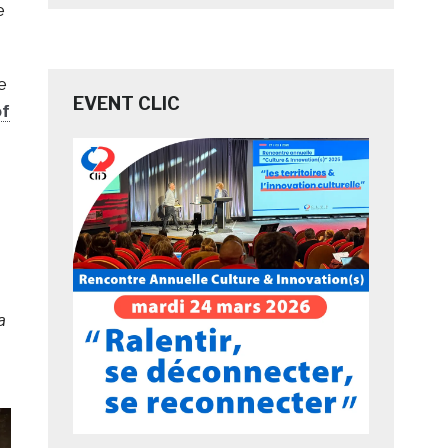
e
e
EVENT CLIC
f
a