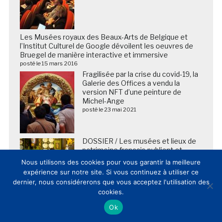
Les Musées royaux des Beaux-Arts de Belgique et
l’Institut Culturel de Google dévoilent les oeuvres de
Bruegel de manière interactive et immersive
posté le 15 mars 2016
Fragilisée par la crise du covid-19, la
Galerie des Offices a vendu la
version NFT d’une peinture de
Michel-Ange
posté le 23 mai 2021
DOSSIER / Les musées et lieux de
patrimoine français publient et
commentent leur fréquentation
Nous utilisons des cookies pour vous garantir la meilleure
2025 (20/02/2026)
expérience sur notre site. Si vous continuez à utiliser ce
posté le 20 février 2026
dernier, nous considérerons que vous acceptez l'utilisation des
cookies.
Ok
Le Muséum d’histoire naturelle de
Londres prolonge son expérience