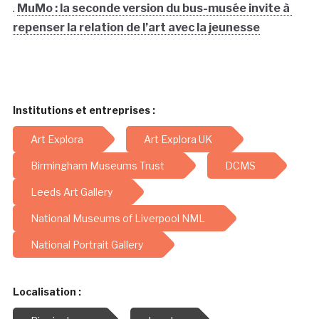
.
MuMo : la seconde version du bus-musée invite à
repenser la relation de l’art avec la jeunesse
Institutions et entreprises :
Art Explora
Art Explora UK
Birmingham Museums Trust
DCMS
Leeds Art Gallery
National Museums of Liverpool NML
National Portrait Gallery
Localisation :