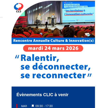
Évènements CLIC à venir
Mis
09:30
-
17:30
MAR