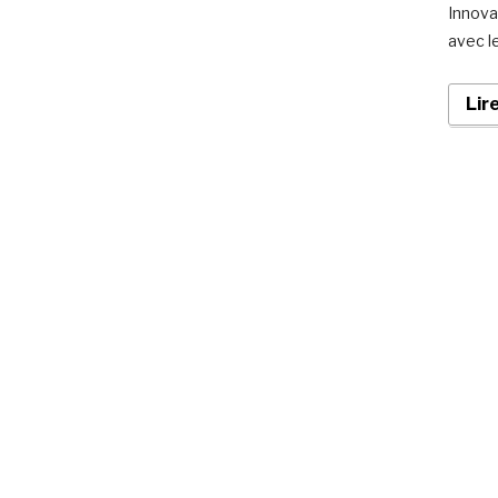
Innovat
avec l
Lir