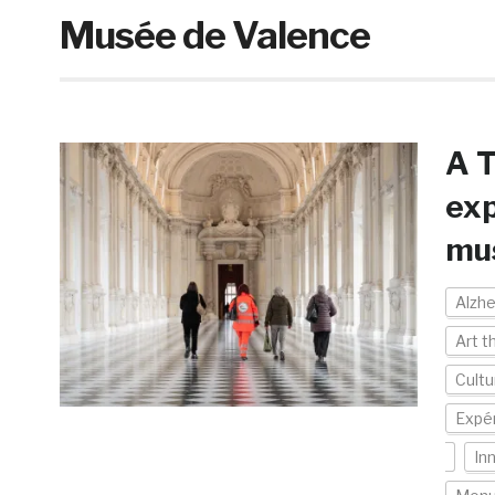
Musée de Valence
A T
exp
mus
Alzh
Art t
Cultu
Expér
In