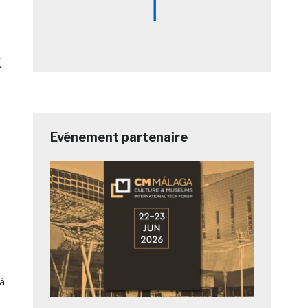
x
Evénement partenaire
 à