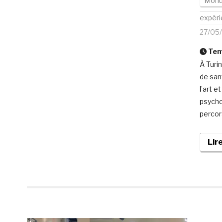
Mon
expér
27/05
Temp
À Turi
de san
l’art e
psycho
percors
Lir