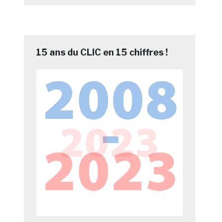
15 ans du CLIC en 15 chiffres !