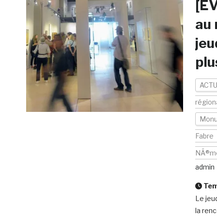
[EV
au 
jeu
plu
ACTU
région
Mon
Fabre
NÃ®m
admin
Temp
Le jeu
la ren