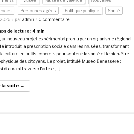
uments
Musée
Musée de Valence
Nouvelles
iences
Personnes agées
Politique publique
Santé
/2026
par
admin
0 commentaire
s de lecture :
4
min
n, un nouveau projet expérimental promu par un organisme régional
té introduit la prescription sociale dans les musées, transformant
t la culture en outils concrets pour soutenir la santé et le bien-être
physique des citoyens. Le projet, intitulé Museo Benessere :
i di cura attraverso l’arte e […]
e la suite →