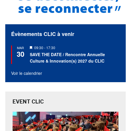
Évènements CLIC à venir
Mis
09:30
-
17:30
MAR
30
en
SAVE THE DATE / Rencontre Annuelle
avant
Culture & Innovation(s) 2027 du CLIC
Voir le calendrier
EVENT CLIC