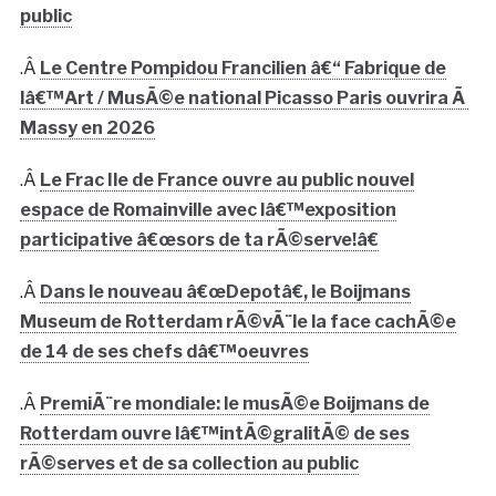
public
.Â
Le Centre Pompidou Francilien â€“ Fabrique de
lâ€™Art / MusÃ©e national Picasso Paris ouvrira Ã
Massy en 2026
.Â
Le Frac Ile de France ouvre au public nouvel
espace de Romainville avec lâ€™exposition
participative â€œsors de ta rÃ©serve!â€
.Â
Dans le nouveau â€œDepotâ€, le Boijmans
Museum de Rotterdam rÃ©vÃ¨le la face cachÃ©e
de 14 de ses chefs dâ€™oeuvres
.Â
PremiÃ¨re mondiale: le musÃ©e Boijmans de
Rotterdam ouvre lâ€™intÃ©gralitÃ© de ses
rÃ©serves et de sa collection au public