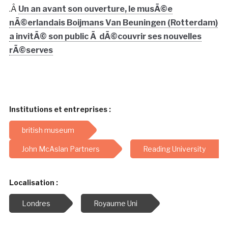
.Â
Un an avant son ouverture, le musÃ©e
nÃ©erlandais Boijmans Van Beuningen (Rotterdam)
a invitÃ© son public Ã dÃ©couvrir ses nouvelles
rÃ©serves
Institutions et entreprises :
british museum
John McAslan Partners
Reading University
Localisation :
Londres
Royaume Uni