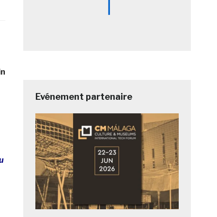
in
Evénement partenaire
u