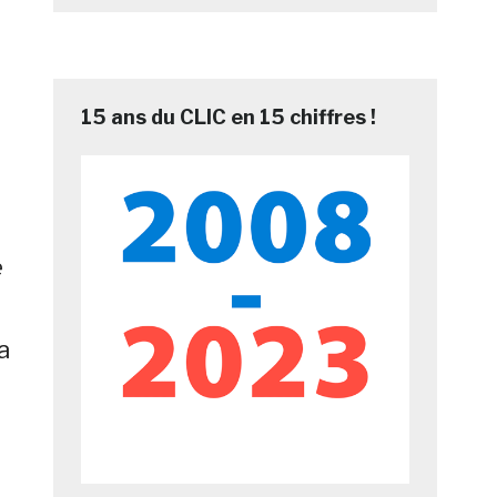
15 ans du CLIC en 15 chiffres !
e
a