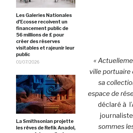
Les Galeries Nationales
d’Ecosse recoivent un
financement public de
56 millions de £ pour
créer des réserves
visitables et rajeunir leur
public
« Actuelleme
01/07/2026
ville portuai
sa collecti
espace de rése
déclaré à l
journalist
La Smithsonian projette
sommes les
les rêves de Refik Anadol,