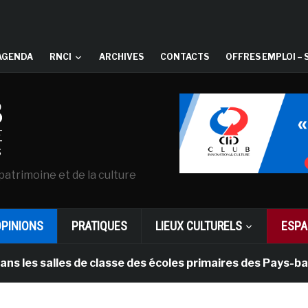
AGENDA
RNCI
ARCHIVES
CONTACTS
OFFRES EMPLOI – 
patrimoine et de la culture
OPINIONS
PRATIQUES
LIEUX CULTURELS
ESPA
lles de classe des écoles primaires des Pays-bas
i