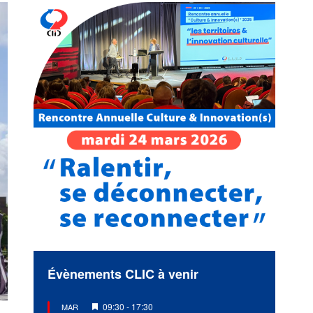
Évènements CLIC à venir
Mis
09:30
-
17:30
MAR