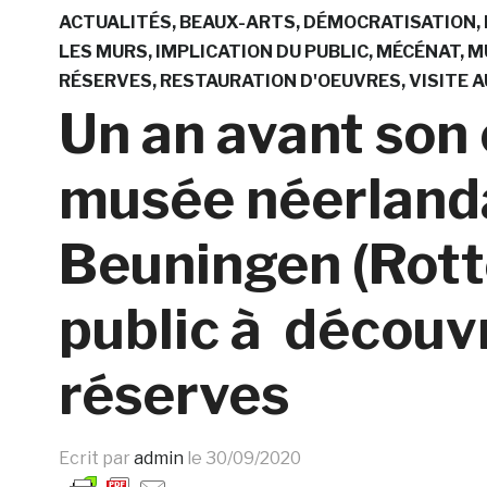
ACTUALITÉS
BEAUX-ARTS
DÉMOCRATISATION
LES MURS
IMPLICATION DU PUBLIC
MÉCÉNAT
M
RÉSERVES
RESTAURATION D'OEUVRES
VISITE 
Un an avant son 
musée néerland
Beuningen (Rott
public à découvr
réserves
Ecrit par
admin
le
30/09/2020