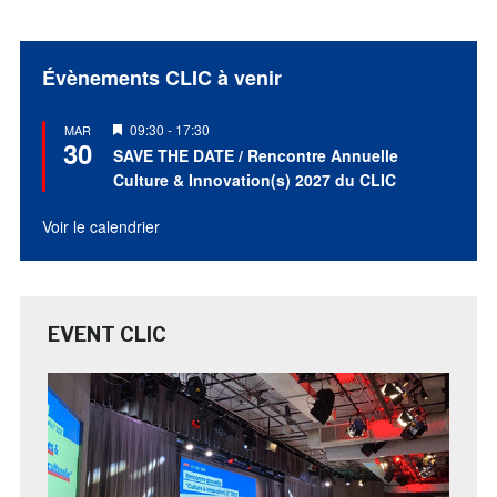
Évènements CLIC à venir
Mis
09:30
-
17:30
MAR
30
en
SAVE THE DATE / Rencontre Annuelle
avant
Culture & Innovation(s) 2027 du CLIC
Voir le calendrier
EVENT CLIC