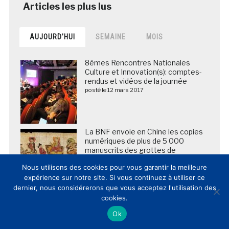
AUJOURD’HUI
SEMAINE
MOIS
8èmes Rencontres Nationales
Culture et Innovation(s): comptes-
rendus et vidéos de la journée
posté le 12 mars 2017
La BNF envoie en Chine les copies
numériques de plus de 5 000
manuscrits des grottes de
Dunhuang
Nous utilisons des cookies pour vous garantir la meilleure
posté le 25 mars 2018
expérience sur notre site. Si vous continuez à utiliser ce
dernier, nous considérerons que vous acceptez l'utilisation des
cookies.
DOSSIER / Les lieux de patrimoine
français publient et commentent
Ok
leur fréquentation 2024
(30/01/2025)