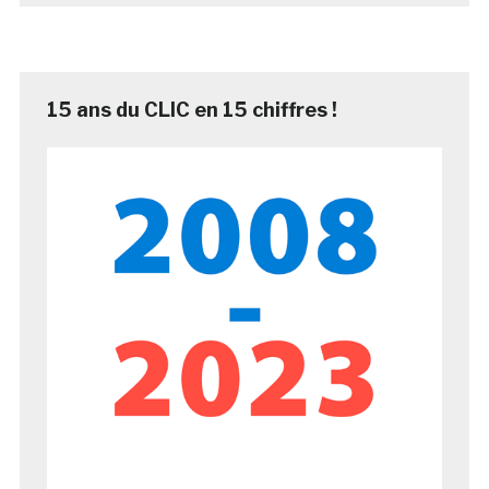
15 ans du CLIC en 15 chiffres !