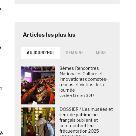
a
r
e
AUJOURD’HUI
SEMAINE
MOIS
8èmes Rencontres
Nationales Culture et
Innovation(s): comptes-
rendus et vidéos de la
e
journée
posté le 12 mars 2017
DOSSIER / Les musées et
lieux de patrimoine
français publient et
commentent leur
fréquentation 2025
ré