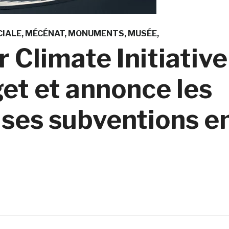
CIALE
MÉCÉNAT
MONUMENTS
MUSÉE
 Climate Initiative
et et annonce les
 ses subventions e