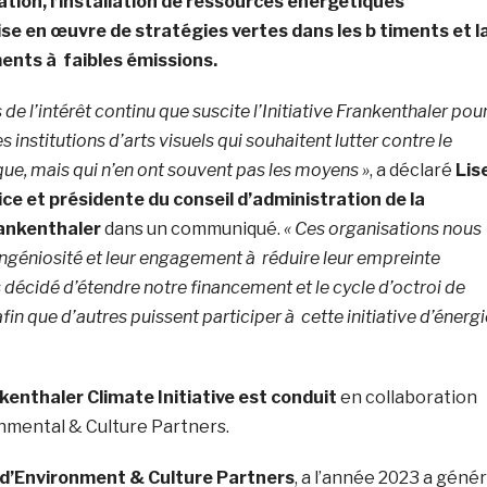
ration, l’installation de ressources énergétiques
ise en œuvre de stratégies vertes dans les b timents et l
ents à faibles émissions.
e l’intérêt continu que suscite l’Initiative Frankenthaler pou
es institutions d’arts visuels qui souhaitent lutter contre le
e, mais qui n’en ont souvent pas les moyens »
, a déclaré
Lis
ice et présidente du conseil d’administration de la
ankenthaler
dans un communiqué.
« Ces organisations nous
 ingéniosité et leur engagement à réduire leur empreinte
décidé d’étendre notre financement et le cycle d’octroi de
fin que d’autres puissent participer à cette initiative d’énergi
kenthaler Climate Initiative est conduit
en collaboration
mental & Culture Partners.
d’Environment & Culture Partners
, a l’année 2023 a géné