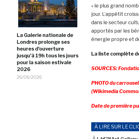
« le plus grand nomb
jour. L’appétit croi
dans le secteur cult
apportés par les bén
La Galerie nationale de
énergie propre et de 
Londres prolonge ses
heures d’ouverture
La liste complète 
jusqu’à 19h tous les jours
pour la saison estivale
SOURCES: Fondation
2026
26/06/2026
PHOTO du carrousel:
(Wikimedia Commo
Date de première pu
À LIRE SUR LE CLI