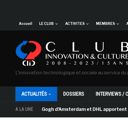
Accueil
LE CLUB
ACTIVITES
MEMBRES
L'innovation technologique et sociale au service du 
ACTUALITÉS
DOSSIERS
INTERVIEWS / 
musée Van Gogh d’Amsterdam et DHL apportent l’art dans 
A LA UNE