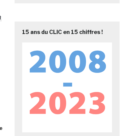
t
15 ans du CLIC en 15 chiffres !
e
e