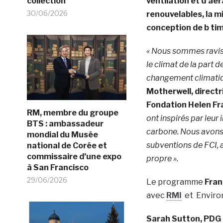
collection
ventilation et d’aé
30/06/2026
renouvelables, la m
conception de b tim
« Nous sommes ravis d
le climat de la part d
changement climatiqu
Motherwell, directr
Fondation Helen Fr
RM, membre du groupe
ont inspirés par leur
BTS : ambassadeur
carbone. Nous avons 
mondial du Musée
subventions de FCI, a
national de Corée et
commissaire d’une expo
propre ».
à San Francisco
29/06/2026
Le programme
Fran
avec
RMI
et Environ
Sarah Sutton, PDG 