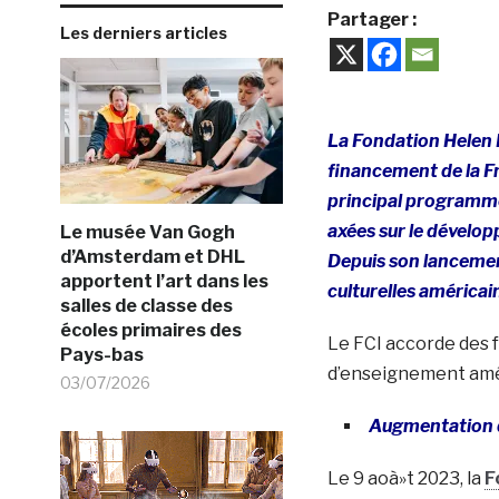
Partager :
Les derniers articles
La Fondation Helen 
financement de la Fra
principal programme
axées sur le dévelop
Le musée Van Gogh
d’Amsterdam et DHL
Depuis son lancement
apportent l’art dans les
culturelles
américain
salles de classe des
écoles primaires des
Le FCI accorde des f
Pays-bas
d’enseignement améri
03/07/2026
Augmentation d
Le 9 aoà»t 2023, la
F