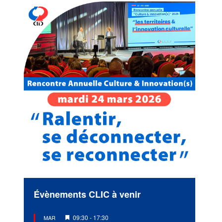
Évènements CLIC à venir
Mis
09:30
-
17:30
MAR