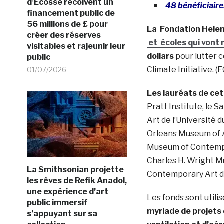
d’Ecosse recoivent un
48 bénéficiaire
financement public de
56 millions de £ pour
La Fondation Helen
créer des réserves
et écoles qui vont
visitables et rajeunir leur
dollars
pour lutter 
public
Climate Initiative. (FC
01/07/2026
Les lauréats de c
Pratt Institute, le
Art de l’Université 
Orleans Museum of Ar
Museum of Contempora
Charles H. Wright Mu
La Smithsonian projette
Contemporary Art de
les rêves de Refik Anadol,
une expérience d’art
Les fonds sont utili
public immersif
myriade de projets 
s’appuyant sur sa