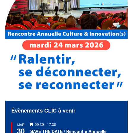
Évènements CLIC à venir
Mis
09:30
-
17:30
MAR
30
en
SAVE THE DATE / Rencontre Annuelle