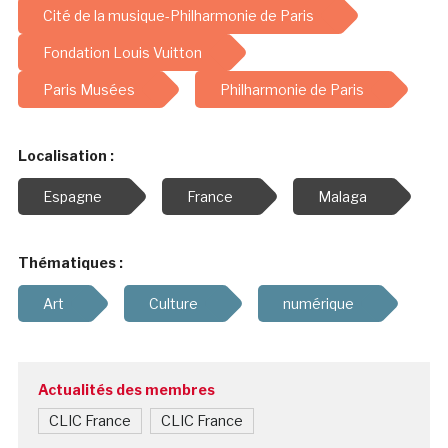
Cité de la musique-Philharmonie de Paris
Fondation Louis Vuitton
Paris Musées
Philharmonie de Paris
Localisation :
Espagne
France
Malaga
Thématiques :
Art
Culture
numérique
Actualités des membres
CLIC France
CLIC France