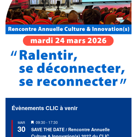
Évènements CLIC à venir
Mis
09:30
-
17:30
MAR
30
en
SAVE THE DATE / Rencontre Annuelle
avant
Culture & Innovation(s) 2027 du CLIC