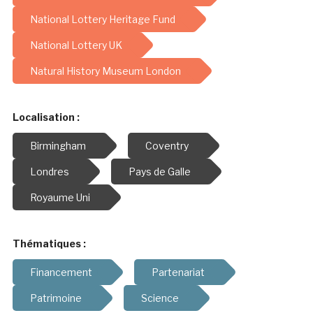
National Lottery Heritage Fund
National Lottery UK
Natural History Museum London
Localisation :
Birmingham
Coventry
Londres
Pays de Galle
Royaume Uni
Thématiques :
Financement
Partenariat
Patrimoine
Science