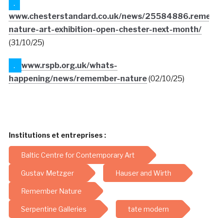
.
www.chesterstandard.co.uk/news/25584886.remem
nature-art-exhibition-open-chester-next-month/
(31/10/25)
.
www.rspb.org.uk/whats-
happening/news/remember-nature
(02/10/25)
Institutions et entreprises :
Baltic Centre for Contemporary Art
Gustav Metzger
Hauser and Wirth
Remember Nature
Serpentine Galleries
tate modern