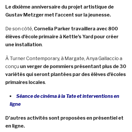
Le dixième anniversaire du projet artistique de
Gustav Metzger met l’accent sur la jeunesse.
De son côté,
Cornelia Parker travaillera avec 800
élèves d’école primaire à Kettle’s Yard pour créer
une installation
.
À Turner Contemporary, à Margate, Anya Gallaccio a
conçu
un verger de pommiers présentant plus de 30
variétés qui seront plantées par des élèves d’écoles
primaires locales
.
Séance de c
i
néma à la Tate et
i
ntervent
i
ons en
l
i
gne
D’autres activités sont proposées en présentiel et
en ligne.