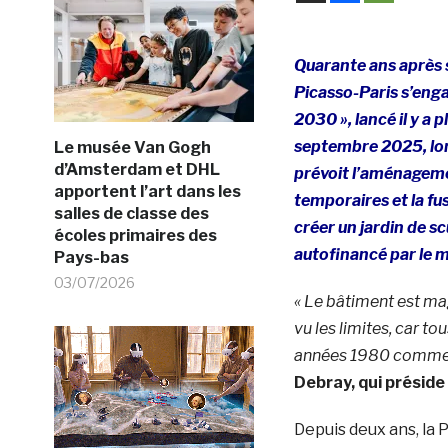
Quarante ans après 
Picasso-Paris s’enga
2030 », lancé il y a
septembre 2025, lor
Le musée Van Gogh
d’Amsterdam et DHL
prévoit l’aménagemen
apportent l’art dans les
temporaires et la fus
salles de classe des
créer un jardin de sc
écoles primaires des
autofinancé par le m
Pays-bas
03/07/2026
« Le bâtiment est mag
vu les limites, car to
années 1980 comme un 
Debray, qui préside
Depuis deux ans, la 