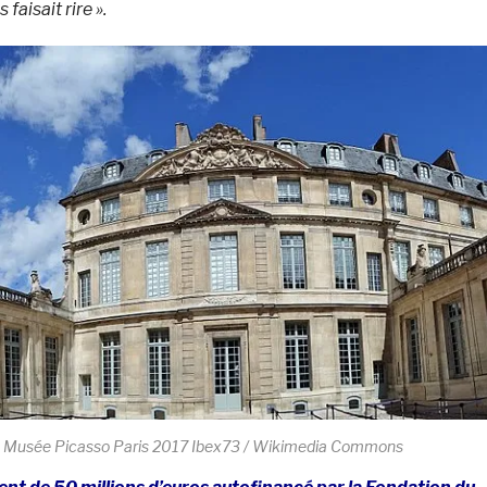
faisait rire ».
 Musée Picasso Paris 2017 Ibex73 / Wikimedia Commons