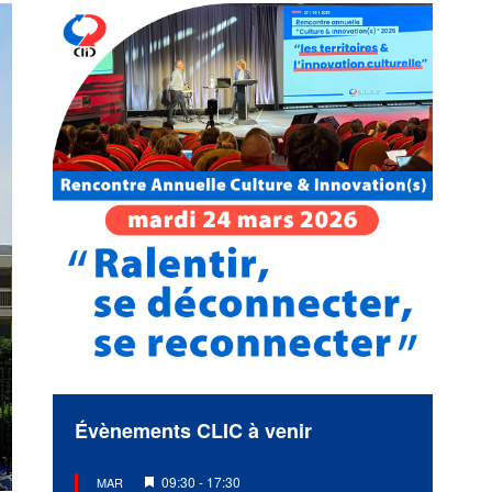
Évènements CLIC à venir
Mis
09:30
-
17:30
MAR