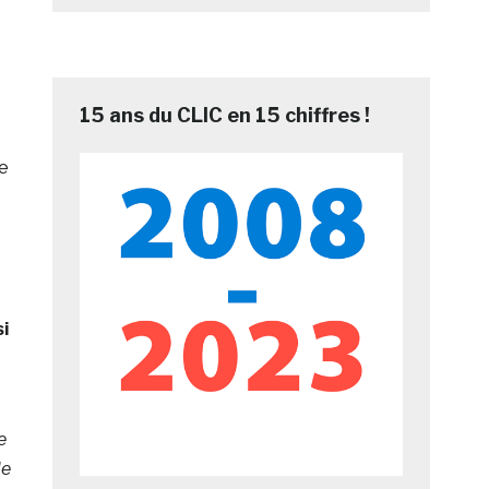
15 ans du CLIC en 15 chiffres !
re
i
e
le