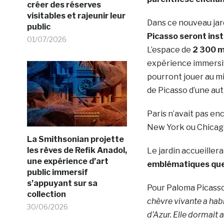
créer des réserves
visitables et rajeunir leur
Dans ce nouveau jard
public
Picasso seront ins
01/07/2026
L’espace de
2 300 m
expérience immersiv
pourront jouer au mi
de Picasso d’une au
Paris n’avait pas en
New York ou Chicago
La Smithsonian projette
les rêves de Refik Anadol,
Le jardin accueiller
une expérience d’art
emblématiques qu
public immersif
s’appuyant sur sa
Pour Paloma Picasso
collection
chèvre vivante a habi
30/06/2026
d’Azur. Elle dormait 