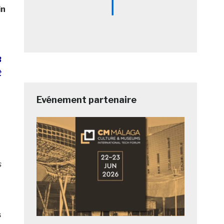
in
8
t
Evénement partenaire
s
s