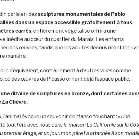
in parisien, des
sculptures monumentales de Pablo
tallées dans un espace accessible gratuitement à tous
.
ètres carrés
, entièrement végétalisé offrira une
e inédite au cœur du quartier du Marais. Les enfants
lieu des œuvres, tandis que les adultes découvriront l’oeuv
tre manière.
core d’équivalent, contrairement à d’autres villes comme
, où des œuvres de Picasso ornent déjà l’espace public.
a
une dizaine de sculptures en bronze, dont certaines auss
e
La Chèvre
.
, l’animal évoque un souvenir d’enfance touchant :
« Une
té tout l’été avec nous dans la maison La Californie sur la Côt
au premier étage, et un jour, mon père l’a attachée à son modè