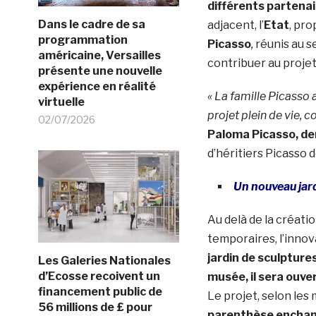
différents partena
Dans le cadre de sa
adjacent, l’
Etat
, pro
programmation
Picasso
,
réunis au s
américaine, Versailles
contribuer au proje
présente une nouvelle
expérience en réalité
« La famille Picasso 
virtuelle
projet plein de vie, 
02/07/2026
Paloma Picasso, der
d’héritiers Picasso d
Un nouveau jard
Au delà de la créatio
temporaires, l’innov
jardin de sculptures
Les Galeries Nationales
d’Ecosse recoivent un
musée, il sera ouve
financement public de
Le projet, selon les
56 millions de £ pour
parenthèse enchan