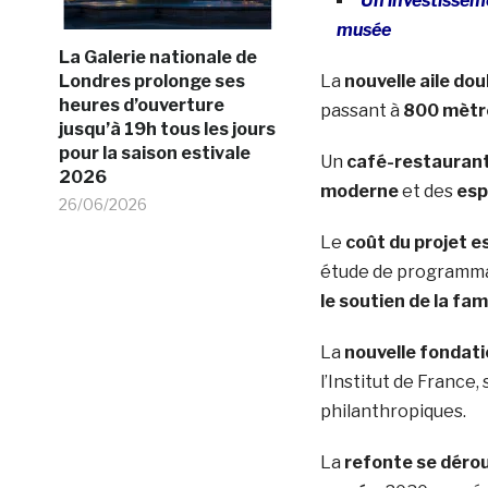
Un investisseme
musée
La Galerie nationale de
La
nouvelle aile do
Londres prolonge ses
heures d’ouverture
passant à
800 mètr
jusqu’à 19h tous les jours
pour la saison estivale
Un
café-restaurant 
2026
moderne
et des
esp
26/06/2026
Le
coût du projet e
étude de programma
le soutien de la fam
La
nouvelle fondat
l’Institut de France
philanthropiques.
La
refonte se déro