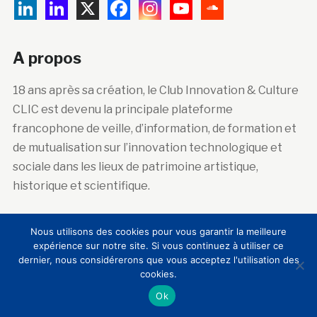
A propos
18 ans après sa création, le Club Innovation & Culture
CLIC est devenu la principale plateforme
francophone de veille, d’information, de formation et
de mutualisation sur l’innovation technologique et
sociale dans les lieux de patrimoine artistique,
historique et scientifique.
Nous utilisons des cookies pour vous garantir la meilleure
Abonnez-vous à la newsletter
expérience sur notre site. Si vous continuez à utiliser ce
dernier, nous considérerons que vous acceptez l'utilisation des
Courriel :
cookies.
Ok