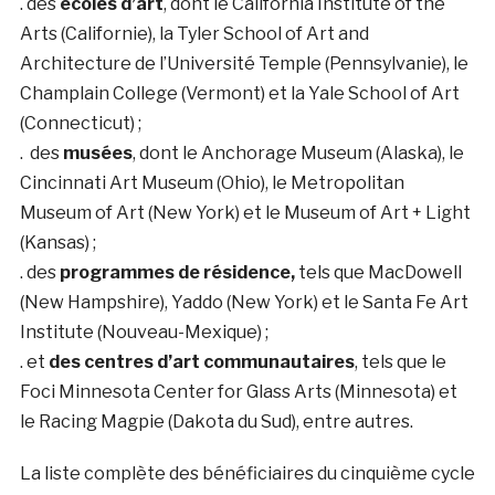
. des
écoles d’art
, dont le California Institute of the
Arts (Californie), la Tyler School of Art and
Architecture de l’Université Temple (Pennsylvanie), le
Champlain College (Vermont) et la Yale School of Art
(Connecticut) ;
. des
musées
, dont le Anchorage Museum (Alaska), le
Cincinnati Art Museum (Ohio), le Metropolitan
Museum of Art (New York) et le Museum of Art + Light
(Kansas) ;
. des
programmes de résidence,
tels que MacDowell
(New Hampshire), Yaddo (New York) et le Santa Fe Art
Institute (Nouveau-Mexique) ;
. et
des centres d’art communautaires
, tels que le
Foci Minnesota Center for Glass Arts (Minnesota) et
le Racing Magpie (Dakota du Sud), entre autres.
La liste complète des bénéficiaires du cinquième cycle