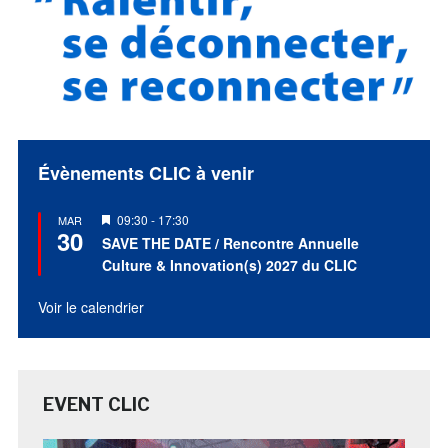
Évènements CLIC à venir
Mis
09:30
-
17:30
MAR
30
en
SAVE THE DATE / Rencontre Annuelle
avant
Culture & Innovation(s) 2027 du CLIC
Voir le calendrier
EVENT CLIC