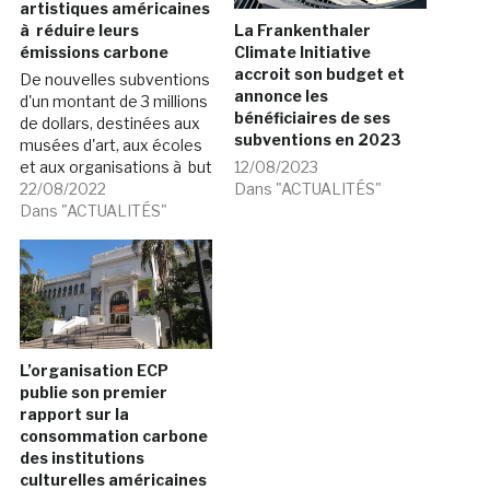
artistiques américaines
à réduire leurs
La Frankenthaler
émissions carbone
Climate Initiative
accroit son budget et
De nouvelles subventions
annonce les
d'un montant de 3 millions
bénéficiaires de ses
de dollars, destinées aux
subventions en 2023
musées d'art, aux écoles
et aux organisations à but
12/08/2023
non lucratif de 19 à‰tats,
22/08/2022
Dans "ACTUALITÉS"
représentent le deuxième
Dans "ACTUALITÉS"
grand cycle de soutien
dans le cadre de la
Frankenthaler Climate
Initiative de la fondation.
Cette dernière entend
verser 10 millions…
L’organisation ECP
publie son premier
rapport sur la
consommation carbone
des institutions
culturelles américaines