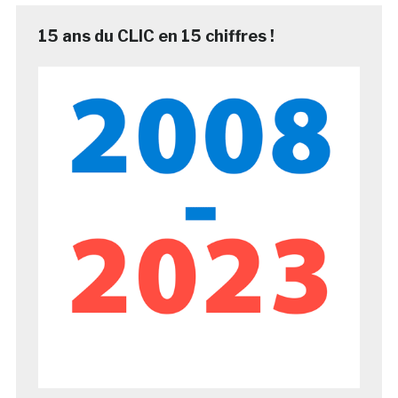
15 ans du CLIC en 15 chiffres !