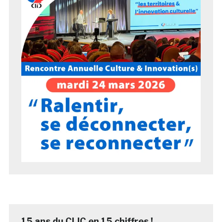
15 ans du CLIC en 15 chiffres !