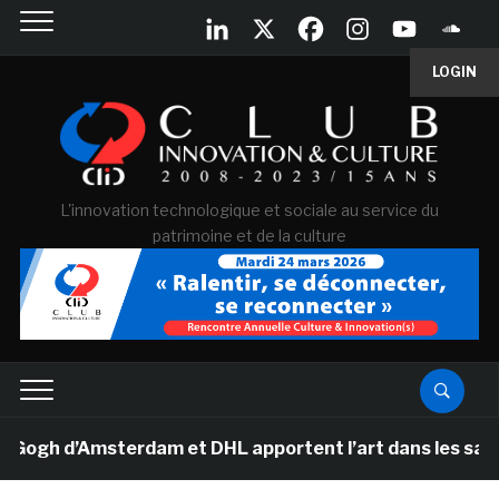
LOGIN
L'innovation technologique et sociale au service du
patrimoine et de la culture
h d’Amsterdam et DHL apportent l’art dans les salles de