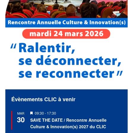
Évènements CLIC à venir
Mis
09:30
-
17:30
MAR
30
en
SAVE THE DATE / Rencontre Annuelle
avant
Culture & Innovation(s) 2027 du CLIC