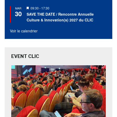
Mis
09:30
-
17:30
MAR
30
en
SAVE THE DATE / Rencontre Annuelle
avant
Culture & Innovation(s) 2027 du CLIC
Voir le calendrier
EVENT CLIC