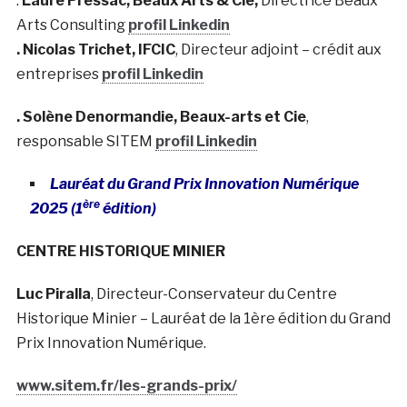
.
Laure Pressac,
Beaux Arts & Cie,
Directrice Beaux
Arts Consulting
profil Linkedin
. Nicolas Trichet,
IFCIC
, Directeur adjoint – crédit aux
entreprises
profil Linkedin
. Solène Denormandie,
Beaux-arts et Cie
,
responsable SITEM
profil Linkedin
Lauréat du Grand Prix Innovation Numérique
ère
2025 (1
édition)
CENTRE HISTORIQUE MINIER
Luc Piralla
, Directeur-Conservateur du Centre
Historique Minier – Lauréat de la 1ère édition du Grand
Prix Innovation Numérique.
www.sitem.fr/les-grands-prix/