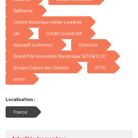
Bpifrance
Centre historique minier Lewarde
clic
Crédit Coopératif
dassault systèmes
Emissive
Grand Prix Innovation Numérique SITEM CLIC
Groupe Caisse des Dépôts
IFCIC
sitem
Localisation :
France