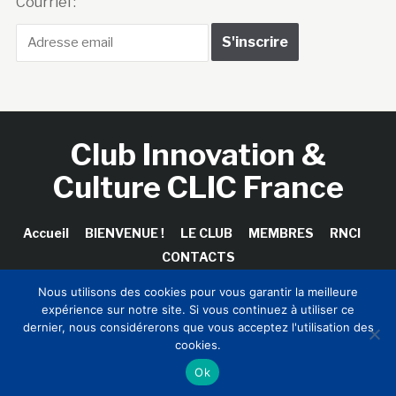
Courriel :
Club Innovation &
Culture CLIC France
Accueil
BIENVENUE !
LE CLUB
MEMBRES
RNCI
CONTACTS
Nous utilisons des cookies pour vous garantir la meilleure
expérience sur notre site. Si vous continuez à utiliser ce
dernier, nous considérerons que vous acceptez l'utilisation des
Copyright © 2026 Club Innovation & Culture CLIC France /
cookies.
Sinapses Conseils
Ok