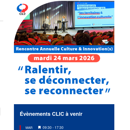
Évènements CLIC à venir
Mis
09:30
-
17:30
MAR