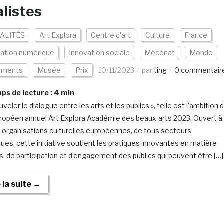
alistes
ALITÉS
Art Explora
Centre d'art
Culture
France
vation numérique
Innovation sociale
Mécénat
Monde
uments
Musée
Prix
10/11/2023
par
ting
0 commentair
s de lecture :
4
min
veler le dialogue entre les arts et les publics », telle est l’ambition 
uropéen annuel Art Explora Académie des beaux-arts 2023. Ouvert à
 organisations culturelles européennes, de tous secteurs
iques, cette initiative soutient les pratiques innovantes en matière
s, de participation et d’engagement des publics qui peuvent être […]
e la suite →