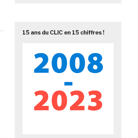
15 ans du CLIC en 15 chiffres !