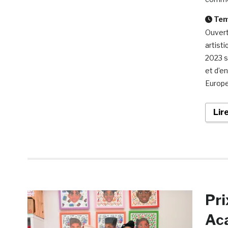
Temp
Ouvert
artist
2023 s
et d’e
Europe
Lir
Pri
Aca