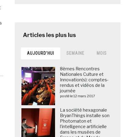
t
s
AUJOURD’HUI
SEMAINE
MOIS
8èmes Rencontres
Nationales Culture et
Innovation(s): comptes-
rendus et vidéos de la
journée
posté le 12 mars 2017
La société hexagonale
BryanThings installe son
Photomaton et
l’intelligence artificielle
dans les musées de