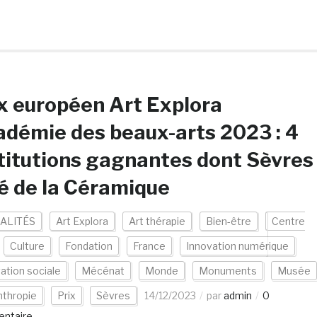
x européen Art Explora
démie des beaux-arts 2023 : 4
titutions gagnantes dont Sèvres
é de la Céramique
ALITÉS
Art Explora
Art thérapie
Bien-être
Centre
Culture
Fondation
France
Innovation numérique
ation sociale
Mécénat
Monde
Monuments
Musée
nthropie
Prix
Sèvres
14/12/2023
par
admin
0
ntaire