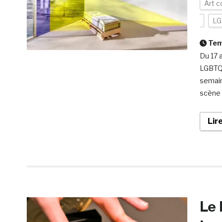
Art 
LG
Temp
Du 17 a
LGBTQI
semaine
scène 
Lir
Le 