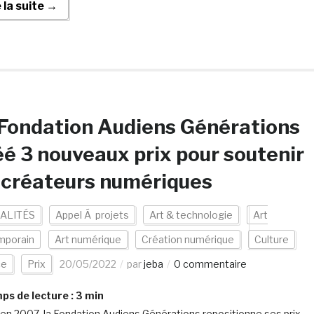
e la suite →
Fondation Audiens Générations
é 3 nouveaux prix pour soutenir
 créateurs numériques
ALITÉS
Appel Ã projets
Art & technologie
Art
mporain
Art numérique
Création numérique
Culture
ce
Prix
20/05/2022
par
jeba
0 commentaire
s de lecture :
3
min
en 2007, la Fondation Audiens Générations repositionne ses prix