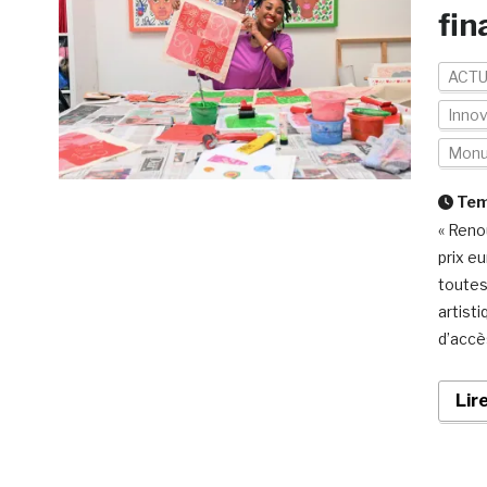
fin
ACTU
Inno
Mon
Temp
« Renou
prix e
toutes
artist
d’accè
Lir