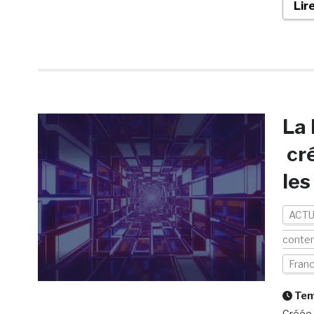
Lir
La 
cré
les
ACTU
conte
Fran
Temp
Créée 