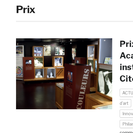
Prix
Pri
Aca
ins
Cit
ACTU
d'art
Innov
Phila
comme