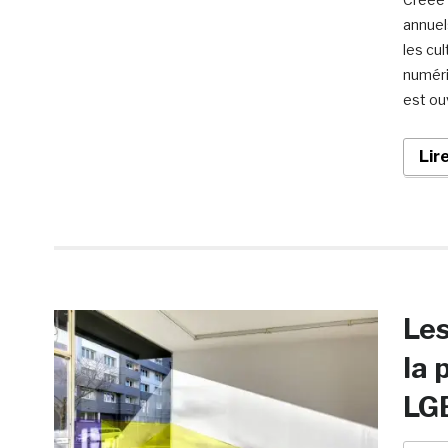
annuel
les cu
numéri
est ouv
Lir
Les
la 
LGB