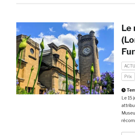
Le 
(Lo
Fu
ACTU
Prix
Temp
Le 15 
attrib
Museum
récomp