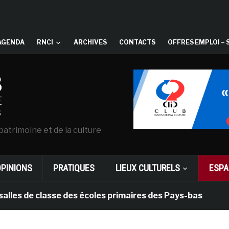
AGENDA
RNCI
ARCHIVES
CONTACTS
OFFRES EMPLOI – 
patrimoine et de la culture
OPINIONS
PRATIQUES
LIEUX CULTURELS
ESPA
 classe des écoles primaires des Pays-bas
il y a 1 m