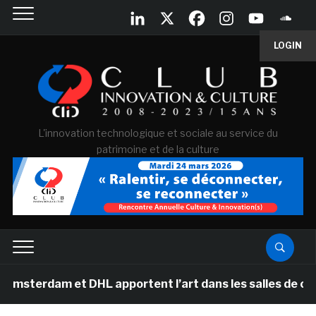
LOGIN
L'innovation technologique et sociale au service du
patrimoine et de la culture
 et DHL apportent l’art dans les salles de classe des é