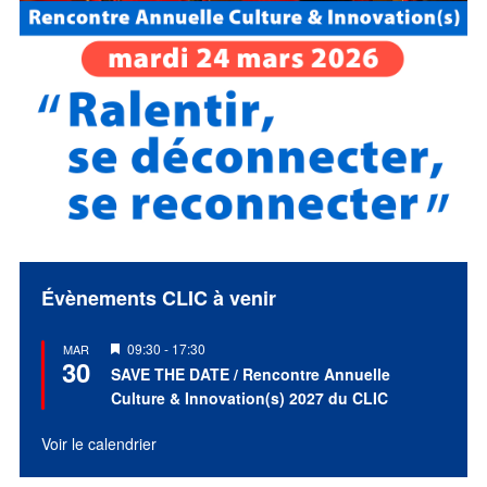
Évènements CLIC à venir
Mis
09:30
-
17:30
MAR
30
en
SAVE THE DATE / Rencontre Annuelle
avant
Culture & Innovation(s) 2027 du CLIC
Voir le calendrier