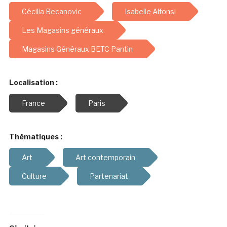
Cécilia Becanovic
Isabelle Alfonsi
Les Magasins généraux
Magasins Généraux BETC Pantin
Localisation :
France
Paris
Thématiques :
Art
Art contemporain
Culture
Partenariat