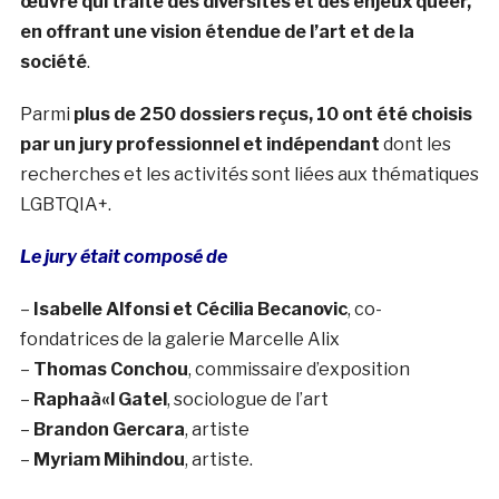
œuvre qui traite des diversités et des enjeux queer,
en offrant une vision étendue de l’art et de la
société
.
Parmi
plus de 250 dossiers reçus, 10 ont été choisis
par un jury professionnel et indépendant
dont les
recherches et les activités sont liées aux thématiques
LGBTQIA+.
Le jury était composé de
–
Isabelle Alfonsi et Cécilia Becanovic
, co-
fondatrices de la galerie Marcelle Alix
–
Thomas Conchou
, commissaire d’exposition
–
Raphaà«l Gatel
, sociologue de l’art
–
Brandon Gercara
, artiste
–
Myriam Mihindou
, artiste.