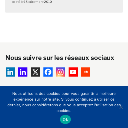
posté le 15 décembre 2010
Nous suivre sur les réseaux sociaux
A propos
Nous utilisons des cookies pour vous garantir la meilleure
expérience sur notre site. Si vous continuez à utiliser ce
18 ans après sa création, le Club Innovation & Culture
dernier, nous considérerons que vous acceptez l'utilisation des
cookies.
CLIC est devenu la principale plateforme
Ok
francophone de veille, d’information, de formation et