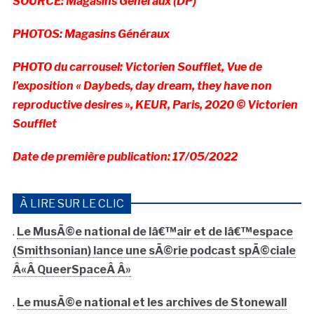
SOURCE: Magasins Généraux (DP)
PHOTOS: Magasins Généraux
PHOTO du carrousel: Victorien Soufflet, Vue de
l’exposition « Daybeds, day dream, they have non
reproductive desires », KEUR, Paris, 2020 © Victorien
Soufflet
Date de première publication: 17/05/2022
À LIRE SUR LE CLIC
.
Le MusÃ©e national de lâ€™air et de lâ€™espace
(Smithsonian) lance une sÃ©rie podcast spÃ©ciale
Â«Â QueerSpaceÂ Â»
.
Le musÃ©e national et les archives de Stonewall