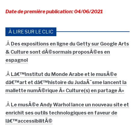
Date de première publication: 04/06/2021
À LIRE SUR LE CLIC
.Â
Des expositions en ligne du Getty sur Google Arts
& Culture sont dÃ©sormais proposÃ©es en
espagnol
.Â
Lâ€™Institut du Monde Arabe et le musÃ©e
dâ€™art et dâ€™histoire du JudaÃ¯sme lancent la
mallette numÃ©rique Â« Culture(s) en partage Â»
.Â
Le musÃ©e Andy Warhol lance un nouveau site et
enrichit ses outils technologiques en faveur de
lâ€™accessibilitÃ©