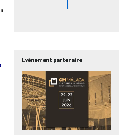
in
Evénement partenaire
s