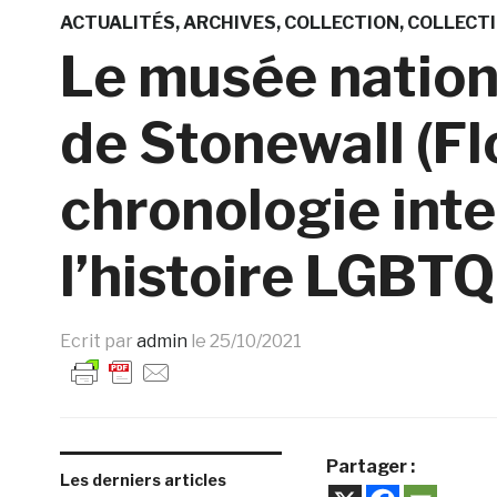
ACTUALITÉS
ARCHIVES
COLLECTION
COLLECT
Le musée nationa
de Stonewall (Fl
chronologie inte
l’histoire LGBTQ
Ecrit par
admin
le
25/10/2021
Partager :
Les derniers articles