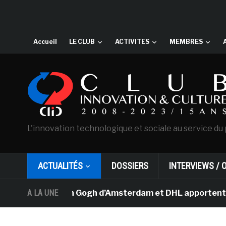
Accueil
LE CLUB
ACTIVITES
MEMBRES
L'innovation technologique et sociale au service du 
ACTUALITÉS
DOSSIERS
INTERVIEWS / 
musée Van Gogh d’Amsterdam et DHL apportent l’art dans 
A LA UNE