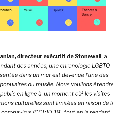
anian, directeur exécutif de Stonewall
, a
ndant des années, une chronologie LGBTQ
ésentée dans un mur est devenue l’une des
 populaires du musée. Nous voulions étendr
 public en ligne à un moment oà¹ les visites
utions culturelles sont limitées en raison de l
coronavirus (COVID-19), tout en la rendant