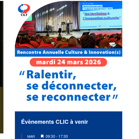
Évènements CLIC à venir
Mis
09:30
-
17:30
MAR