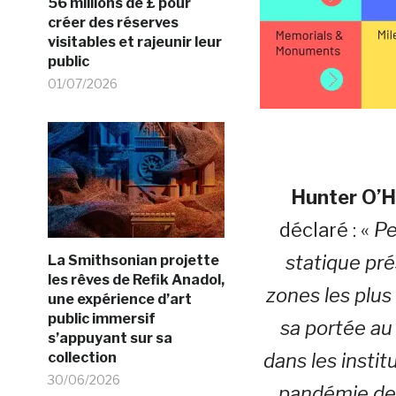
56 millions de £ pour
créer des réserves
visitables et rajeunir leur
public
01/07/2026
Hunter O’H
déclaré : «
Pe
statique pr
La Smithsonian projette
les rêves de Refik Anadol,
zones les plus
une expérience d’art
public immersif
sa portée au
s’appuyant sur sa
collection
dans les instit
30/06/2026
pandémie de 