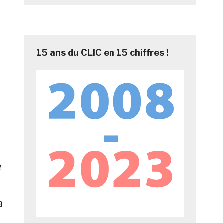
15 ans du CLIC en 15 chiffres !
e
a