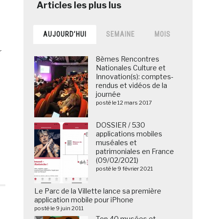
AUJOURD’HUI
SEMAINE
MOIS
r
8èmes Rencontres
Nationales Culture et
e
Innovation(s): comptes-
rendus et vidéos de la
journée
posté le 12 mars 2017
DOSSIER / 530
applications mobiles
muséales et
patrimoniales en France
(09/02/2021)
posté le 9 février 2021
Le Parc de la Villette lance sa première
application mobile pour iPhone
posté le 9 juin 2011
Top 40 musées et