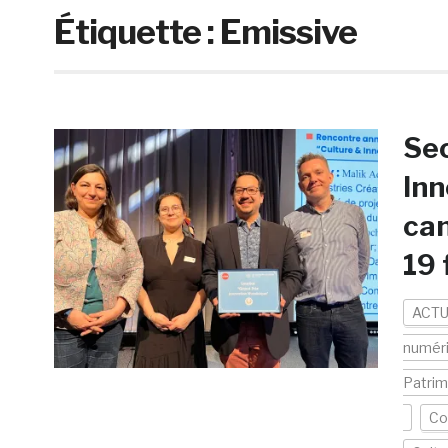
Étiquette :
Emissive
Sec
Inn
can
19 
ACTU
numér
Patrim
Co