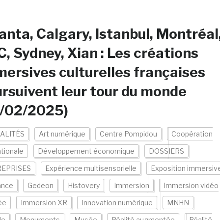
anta, Calgary, Istanbul, Montréal
, Sydney, Xian : Les créations
ersives culturelles françaises
rsuivent leur tour du monde
7/02/2025)
ALITÉS
Art numérique
Centre Pompidou
Coopération
ationale
Développement économique
DOSSIERS
EPRISES
Expérience multisensorielle
Exposition immersiv
ance
Gedeon
Histovery
Immersion
Immersion vidéo
ée
Immersion XR
Innovation numérique
MNHN
de
Monuments
Musée
Réalité augmentée
Réalité