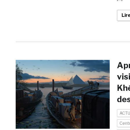
Lir
Apr
vis
Khé
des
ACTU
Centr