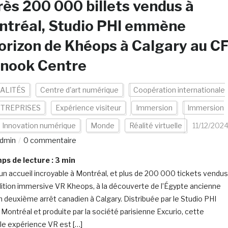
ès 200 000 billets vendus à
ntréal, Studio PHI emmène
orizon de Khéops à Calgary au C
inook Centre
ALITÉS
Centre d'art numérique
Coopération internationale
TREPRISES
Expérience visiteur
Immersion
Immersion
Innovation numérique
Monde
Réalité virtuelle
11/12/202
dmin
0 commentaire
s de lecture :
3
min
un accueil incroyable à Montréal, et plus de 200 000 tickets vendus
dition immersive VR Kheops, à la découverte de l’Égypte ancienne
on deuxième arrêt canadien à Calgary. Distribuée par le Studio PHI
 Montréal et produite par la société parisienne Excurio, cette
le expérience VR est […]