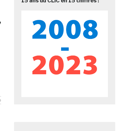
15 ans du CLIC en 15 chiffres !
,
e