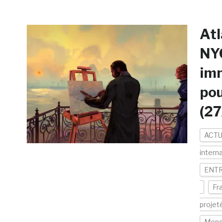
Atl
NYC
imm
pou
(2
ACTU
intern
ENTR
Fr
projet
Mon