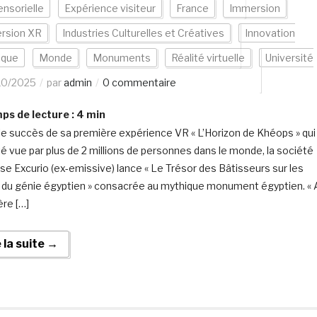
ensorielle
Expérience visiteur
France
Immersion
rsion XR
Industries Culturelles et Créatives
Innovation
ique
Monde
Monuments
Réalité virtuelle
Université
10/2025
par
admin
0 commentaire
s de lecture :
4
min
le succès de sa première expérience VR « L’Horizon de Khéops » qui
té vue par plus de 2 millions de personnes dans le monde, la société
ise Excurio (ex-emissive) lance « Le Trésor des Bâtisseurs sur les
 du génie égyptien » consacrée au mythique monument égyptien. « 
ère […]
e la suite →