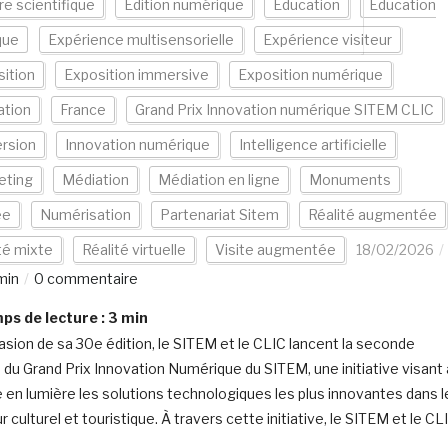
re scientifique
Edition numérique
Education
Education
que
Expérience multisensorielle
Expérience visiteur
ition
Exposition immersive
Exposition numérique
ation
France
Grand Prix Innovation numérique SITEM CLIC
rsion
Innovation numérique
Intelligence artificielle
eting
Médiation
Médiation en ligne
Monuments
ée
Numérisation
Partenariat Sitem
Réalité augmentée
té mixte
Réalité virtuelle
Visite augmentée
18/02/2026
min
0 commentaire
s de lecture :
3
min
casion de sa 30e édition, le SITEM et le CLIC lancent la seconde
n du Grand Prix Innovation Numérique du SITEM, une initiative visant 
 en lumière les solutions technologiques les plus innovantes dans l
 culturel et touristique. À travers cette initiative, le SITEM et le CL