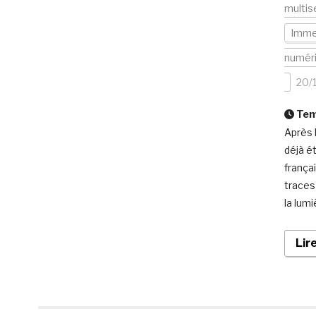
multis
Imme
numér
20/
Temp
Après 
déjà é
frança
traces
la lumi
Lir