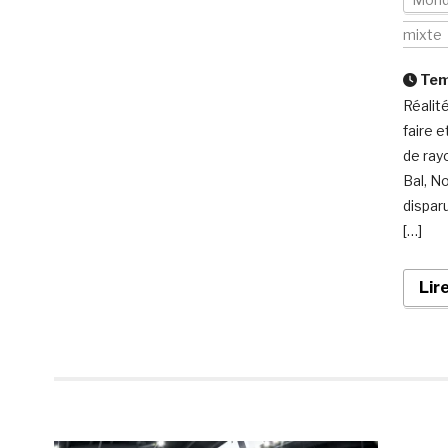
mixte
Temp
Réalité
faire 
de ray
Bal, N
dispar
[…]
Lir