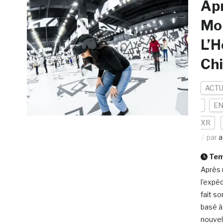
Apr
Mo
L’H
Ch
ACTU
EN
XR
par
a
Temp
Après 
l’expé
fait s
basé à
nouvel