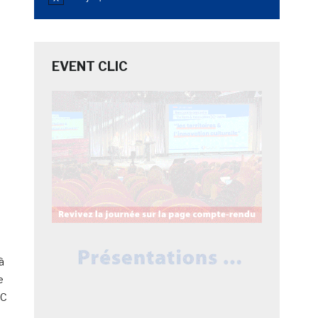
Notice
EVENT CLIC
à
e
IC