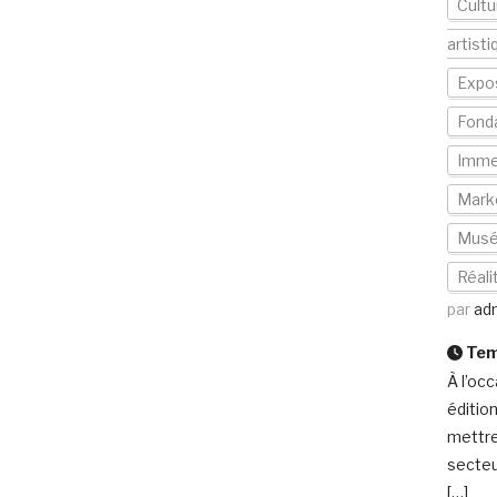
Cultu
artisti
Expos
Fond
Imme
Mark
Mus
Réali
par
ad
Temp
À l’oc
éditio
mettre
secteur
[…]