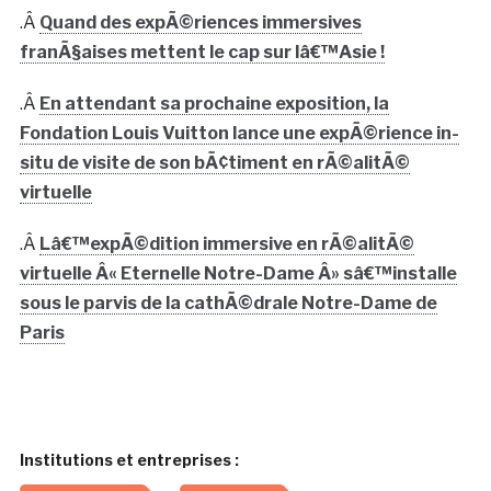
.Â
Quand des expÃ©riences immersives
franÃ§aises mettent le cap sur lâ€™Asie !
.Â
En attendant sa prochaine exposition, la
Fondation Louis Vuitton lance une expÃ©rience in-
situ de visite de son bÃ¢timent en rÃ©alitÃ©
virtuelle
.Â
Lâ€™expÃ©dition immersive en rÃ©alitÃ©
virtuelle Â« Eternelle Notre-Dame Â» sâ€™installe
sous le parvis de la cathÃ©drale Notre-Dame de
Paris
Institutions et entreprises :