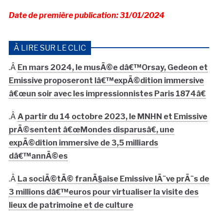
Date de première publication: 31/01/2024
À LIRE SUR LE CLIC
.Â
En mars 2024, le musÃ©e dâ€™Orsay, Gedeon et
Emissive proposeront lâ€™expÃ©dition immersive
â€œun soir avec les impressionnistes Paris 1874â€
.Â
A partir du 14 octobre 2023, le MNHN et Emissive
prÃ©sentent â€œMondes disparusâ€, une
expÃ©dition immersive de 3,5 milliards
dâ€™annÃ©es
.Â
La sociÃ©tÃ© franÃ§aise Emissive lÃ¨ve prÃ¨s de
3 millions dâ€™euros pour virtualiser la visite des
lieux de patrimoine et de culture