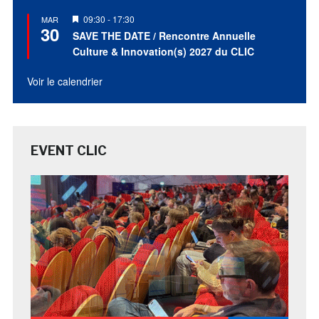
Mis
09:30
-
17:30
MAR
30
en
SAVE THE DATE / Rencontre Annuelle
avant
Culture & Innovation(s) 2027 du CLIC
Voir le calendrier
EVENT CLIC