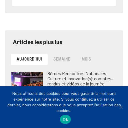
AUJOURD’HUI
SEMAINE
MOIS
8èmes Rencontres Nationales
Culture et Innovation(s): comptes-
rendus et vidéos de la journée
posté le 12 mars 2017
Nous utilisons des cookies pour vous garantir la meilleure
expérience sur notre site. Si vous continuez à utiliser ce
dernier, nous considérerons que vous acceptez l'utilisation des
cookies.
La BNF envoie en Chine les copies
numériques de plus de 5 000
Ok
manuscrits des grottes de
Dunhuang