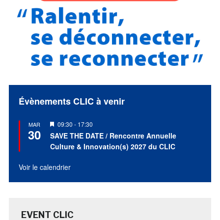
Évènements CLIC à venir
Mis
09:30
-
17:30
MAR
30
en
SAVE THE DATE / Rencontre Annuelle
avant
Culture & Innovation(s) 2027 du CLIC
Voir le calendrier
EVENT CLIC