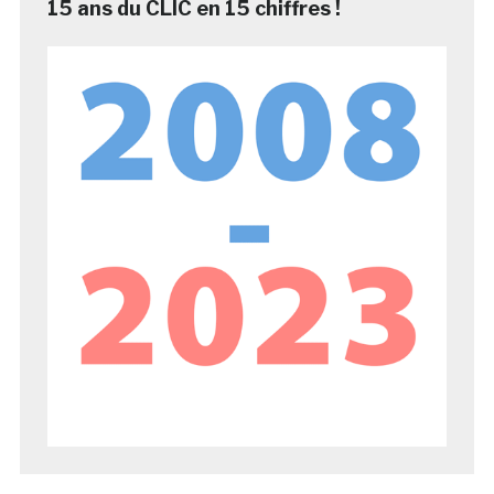
15 ans du CLIC en 15 chiffres !