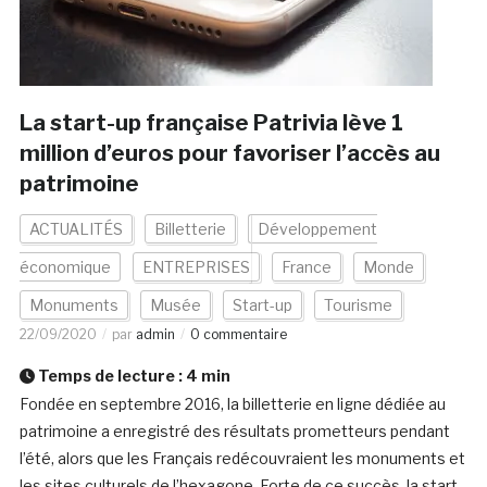
La start-up française Patrivia lève 1
million d’euros pour favoriser l’accès au
patrimoine
ACTUALITÉS
Billetterie
Développement
économique
ENTREPRISES
France
Monde
Monuments
Musée
Start-up
Tourisme
22/09/2020
par
admin
0 commentaire
Temps de lecture :
4
min
Fondée en septembre 2016, la billetterie en ligne dédiée au
patrimoine a enregistré des résultats prometteurs pendant
l’été, alors que les Français redécouvraient les monuments et
les sites culturels de l’hexagone. Forte de ce succès, la start-