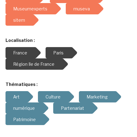
Museumexperts
museva
sitem
Localisation :
France
Paris
Région Ile de France
Thématiques :
Art
Culture
Marketing
numérique
Partenariat
Patrimoine