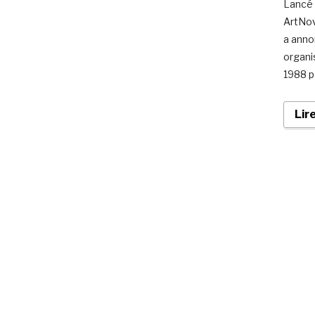
Lancé 
ArtNov
a anno
organi
1988 p
Lir