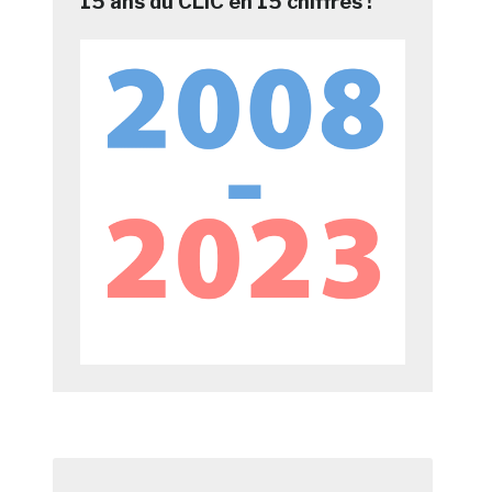
15 ans du CLIC en 15 chiffres !