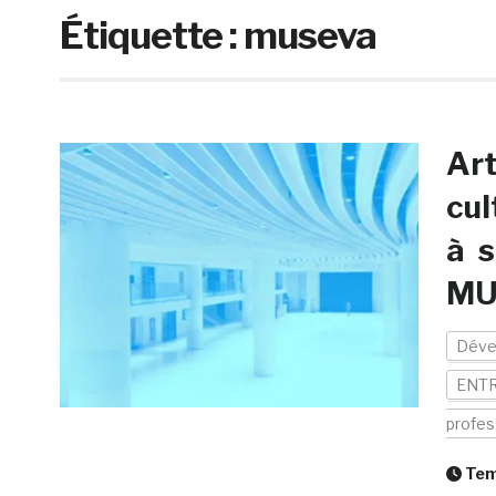
Étiquette :
museva
Art
cul
à s
MU
Déve
ENTR
profes
Temp