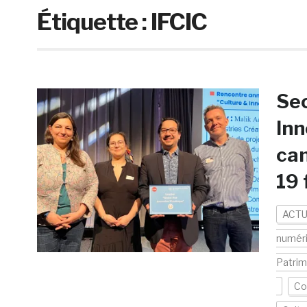
Étiquette :
IFCIC
Sec
Inn
can
19 
ACTU
numér
Patrim
Co