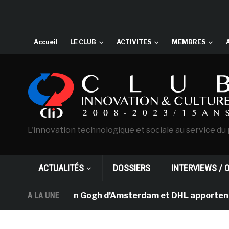
Accueil
LE CLUB
ACTIVITES
MEMBRES
L'innovation technologique et sociale au service du 
ACTUALITÉS
DOSSIERS
INTERVIEWS / 
Le musée Van Gogh d’Amsterdam et DHL apportent l’art da
A LA UNE