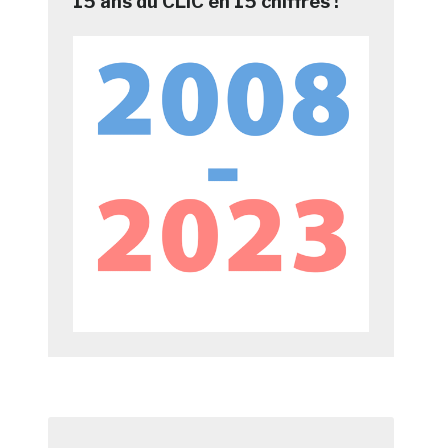
15 ans du CLIC en 15 chiffres !