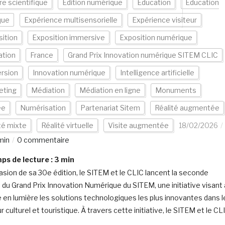
re scientifique
Edition numérique
Education
Education
que
Expérience multisensorielle
Expérience visiteur
ition
Exposition immersive
Exposition numérique
ation
France
Grand Prix Innovation numérique SITEM CLIC
rsion
Innovation numérique
Intelligence artificielle
eting
Médiation
Médiation en ligne
Monuments
ée
Numérisation
Partenariat Sitem
Réalité augmentée
té mixte
Réalité virtuelle
Visite augmentée
18/02/2026
min
0 commentaire
s de lecture :
3
min
casion de sa 30e édition, le SITEM et le CLIC lancent la seconde
n du Grand Prix Innovation Numérique du SITEM, une initiative visant 
 en lumière les solutions technologiques les plus innovantes dans l
 culturel et touristique. À travers cette initiative, le SITEM et le CL