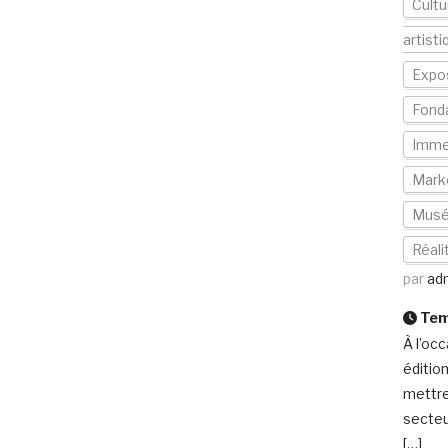
Cultu
artisti
Expos
Fond
Imme
Mark
Mus
Réali
par
ad
Temp
À l’oc
éditio
mettre
secteur
[…]