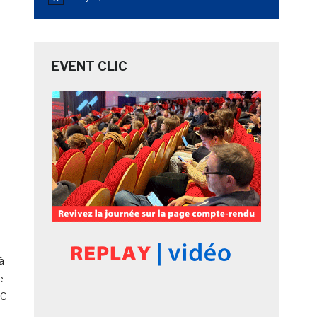
Notice
EVENT CLIC
à
e
IC